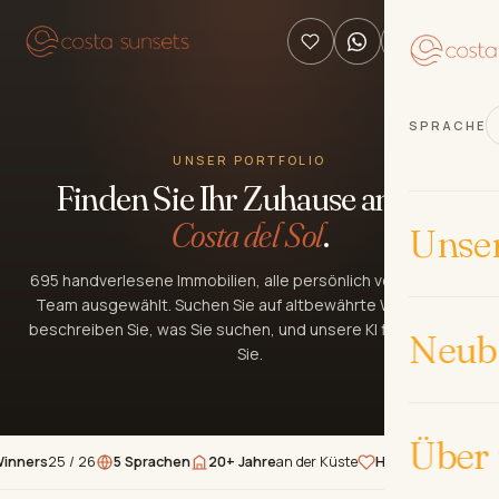
SPRACHE
UNSER PORTFOLIO
Finden Sie Ihr Zuhause an der
Costa del Sol
.
Unse
695 handverlesene Immobilien, alle persönlich von unserem
Team ausgewählt. Suchen Sie auf altbewährte Weise oder
beschreiben Sie, was Sie suchen, und unsere KI findet es für
Neub
Sie.
Über
rs
25 / 26
5 Sprachen
20+ Jahre
an der Küste
Handverlesene
Immobili