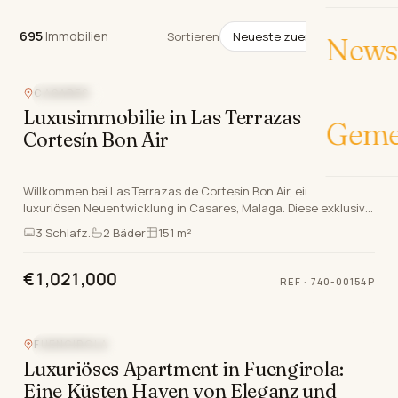
695
Immobilien
695
Immobilien
Sortieren
News 
CASARES
GOLFNAH
Luxusimmobilie in Las Terrazas de
Geme
Cortesín Bon Air
Willkommen bei Las Terrazas de Cortesín Bon Air, einer
luxuriösen Neuentwicklung in Casares, Malaga. Diese exklusive
Immobilie bietet eine Vielzahl atemberaube…
3
Schlafz.
2
Bäder
151 m²
€1,021,000
REF
·
740-00154P
FUENGIROLA
MEERBLICK
Luxuriöses Apartment in Fuengirola:
Eine Küsten Haven von Eleganz und