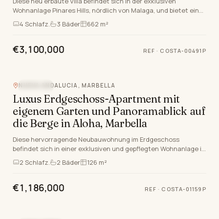
Diese neu erbaute Villa befindet sich in der exklusiven
Wohnanlage Pinares Hills, nördlich von Malaga, und bietet eine
unvergleichliche Mischung aus Luxus und…
4
Schlafz.
3
Bäder
662 m²
€3,100,000
REF
·
COSTA-00491P
NUEVA ANDALUCIA, MARBELLA
NEUBAU
Luxus Erdgeschoss-Apartment mit
eigenem Garten und Panoramablick auf
die Berge in Aloha, Marbella
Diese hervorragende Neubauwohnung im Erdgeschoss
befindet sich in einer exklusiven und gepflegten Wohnanlage in
Aloha, Nueva Andalucia, Marbella. Dieses luxuri…
2
Schlafz.
2
Bäder
126 m²
€1,186,000
REF
·
COSTA-01159P