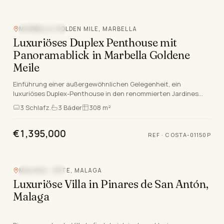
MARBELLA GOLDEN MILE, MARBELLA
MEERBLICK
Luxuriöses Duplex Penthouse mit
Panoramablick in Marbella Goldene
Meile
Einführung einer außergewöhnlichen Gelegenheit, ein
luxuriöses Duplex-Penthouse in den renommierten Jardines
Colgantes zu erwerben, eingebettet in die renommie…
3
Schlafz.
3
Bäder
308 m²
€1,395,000
REF
·
COSTA-01150P
MALAGA - ESTE, MALAGA
MEERBLICK
Luxuriöse Villa in Pinares de San Antón,
Malaga