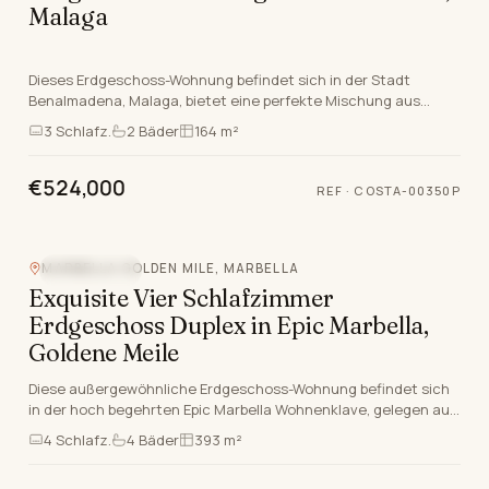
Malaga
Dieses Erdgeschoss-Wohnung befindet sich in der Stadt
Benalmadena, Malaga, bietet eine perfekte Mischung aus
hochwertigem Wohnen und einem lebendigen Lebenssti…
3
Schlafz.
2
Bäder
164 m²
€524,000
REF
·
COSTA-00350P
MARBELLA GOLDEN MILE, MARBELLA
BERGBLICK
Exquisite Vier Schlafzimmer
Erdgeschoss Duplex in Epic Marbella,
Goldene Meile
Diese außergewöhnliche Erdgeschoss-Wohnung befindet sich
in der hoch begehrten Epic Marbella Wohnenklave, gelegen auf
der renommierten Marbella Goldene Meile.…
4
Schlafz.
4
Bäder
393 m²