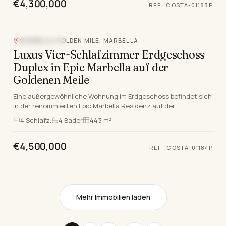
€4,300,000
REF
·
COSTA-01183P
MARBELLA GOLDEN MILE, MARBELLA
BERGBLICK
Luxus Vier-Schlafzimmer Erdgeschoss
Duplex in Epic Marbella auf der
Goldenen Meile
Eine außergewöhnliche Wohnung im Erdgeschoss befindet sich
in der renommierten Epic Marbella Residenz auf der
renommierten Marbella Goldene Meile. Dieses luxur…
4
Schlafz.
4
Bäder
443 m²
€4,500,000
REF
·
COSTA-01184P
Mehr Immobilien laden