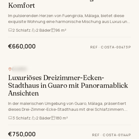
Komfort
Im pulsierenden Herzen von Fuengirola, Málaga, bietet diese
exquisite Wohnung eine harmonische Mischung aus Luxus und
Komfort, die den quintessentialen Costa D…
2
Schlafz.
2
Bäder
96 m²
€660,000
REF
·
COSTA-00473P
Video
GUARO
NEUBAU
Luxuriöses Dreizimmer-Ecken-
Stadthaus in Guaro mit Panoramablick
Ansichten
In der malerischen Umgebung von Guaro, Málaga, präsentiert
dieses Drei-Zimmer-Ecke-Stadthaus mit drei Schlafzimmern.
Eingebettet in eine angesehene gated Gemei…
3
Schlafz.
2
Bäder
180 m²
€750,000
REF
·
COSTA-01144P