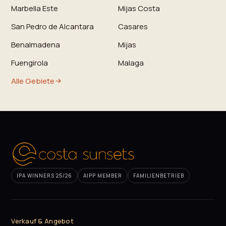
Marbella Este
Mijas Costa
San Pedro de Alcantara
Casares
Benalmadena
Mijas
Fuengirola
Malaga
Alle Gebiete
IPA WINNERS 25/26
AIPP MEMBER
FAMILIENBETRIEB
Verkauf & Angebot