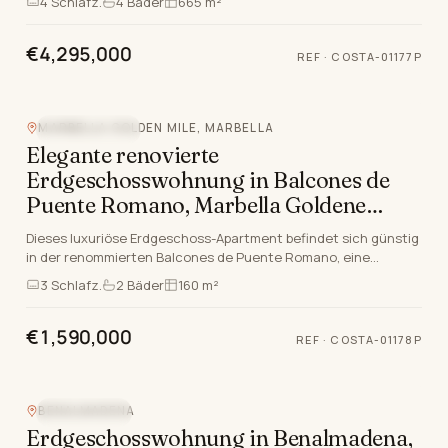
4
Schlafz.
4
Bäder
665 m²
€4,295,000
REF
·
COSTA-01177P
MARBELLA GOLDEN MILE, MARBELLA
STRANDLAGE
Elegante renovierte
Erdgeschosswohnung in Balcones de
Puente Romano, Marbella Goldene
Meile
Dieses luxuriöse Erdgeschoss-Apartment befindet sich günstig
in der renommierten Balcones de Puente Romano, eine
exklusive Adresse auf der renommierten Marbell…
3
Schlafz.
2
Bäder
160 m²
€1,590,000
REF
·
COSTA-01178P
BENALMADENA
MEERBLICK
Erdgeschosswohnung in Benalmadena,