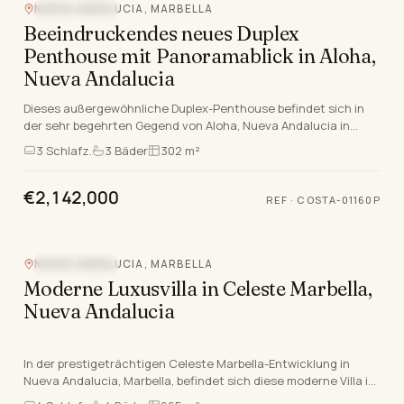
NUEVA ANDALUCIA, MARBELLA
MEERBLICK
Beeindruckendes neues Duplex
Penthouse mit Panoramablick in Aloha,
Nueva Andalucia
Dieses außergewöhnliche Duplex-Penthouse befindet sich in
der sehr begehrten Gegend von Aloha, Nueva Andalucia in
Marbella, Málaga, bietet eine seltene Gelegen…
3
Schlafz.
3
Bäder
302 m²
€2,142,000
REF
·
COSTA-01160P
NUEVA ANDALUCIA, MARBELLA
MEERBLICK
Moderne Luxusvilla in Celeste Marbella,
Nueva Andalucia
In der prestigeträchtigen Celeste Marbella-Entwicklung in
Nueva Andalucia, Marbella, befindet sich diese moderne Villa in
der Spitze des Luxus leben an der Cos…