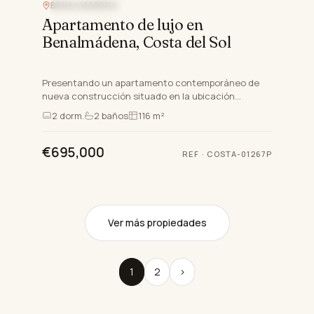
BENALMADENA
VISTAS AL MAR
Apartamento de lujo en
Benalmádena, Costa del Sol
Presentando un apartamento contemporáneo de
nueva construcción situado en la ubicación
deseable de Benalmádena, Málaga. Esta
2
dorm.
2
baños
116 m²
excepcional propiedad de primera p…
€695,000
REF
·
COSTA-01267P
Ver más propiedades
1
2
›