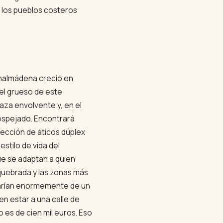
e los pueblos costeros
Benalmádena creció en
 el grueso de este
raza envolvente y, en el
despejado. Encontrará
ección de áticos dúplex
stilo de vida del
ue se adaptan a quien
equebrada y las zonas más
 varían enormemente de un
n estar a una calle de
o es de cien mil euros. Eso