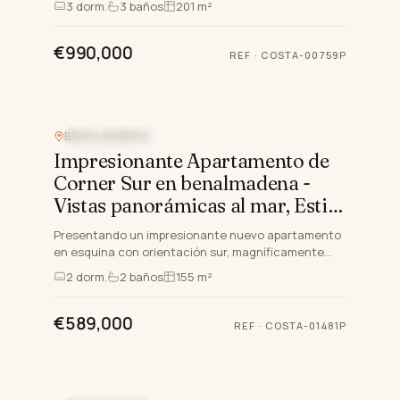
3
dorm.
3
baños
201 m²
Ubicado en la Co…
€990,000
REF
·
COSTA-00759P
BENALMADENA
VISTAS AL MAR
Impresionante Apartamento de
Corner Sur en benalmadena -
Vistas panorámicas al mar, Estilo
de Vida de Lujo
Presentando un impresionante nuevo apartamento
en esquina con orientación sur, magníficamente
situado en una parcela elevada en la prestigiosa
2
dorm.
2
baños
155 m²
Benalmadena. Est…
€589,000
REF
·
COSTA-01481P