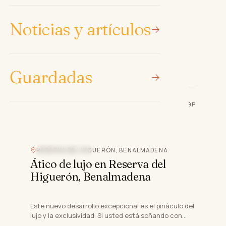
Ático en La Capellania,
Benalmadena
Noticias y artículos
Este impresionante ático, situado en la zona de La
Capellania en Benalmadena, Málaga, ofrece un
Guardadas
estilo de vida excepcional caracterizado por la
3
dorm.
3
baños
130 m²
calidad y comod…
€1,190,000
REF
·
COSTA-00339P
RESERVA DEL HIGUERÓN, BENALMADENA
VISTAS AL MAR
Ático de lujo en Reserva del
Higuerón, Benalmadena
Este nuevo desarrollo excepcional es el pináculo del
lujo y la exclusividad. Si usted está soñando con
flotar en el Mediterráneo mientras disfruta de la