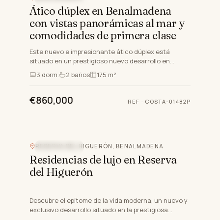
Ático dúplex en Benalmadena
con vistas panorámicas al mar y
comodidades de primera clase
Este nuevo e impresionante ático dúplex está
situado en un prestigioso nuevo desarrollo en
Benalmadena, Málaga, a lo largo de la codiciada
3
dorm.
2
baños
175 m²
Costa Del Sol. Situa…
€860,000
REF
·
COSTA-01482P
RESERVA DEL HIGUERÓN, BENALMADENA
OBRA NUEVA
Residencias de lujo en Reserva
del Higuerón
Descubre el epítome de la vida moderna, un nuevo y
exclusivo desarrollo situado en la prestigiosa
Reserva del Higuerón en Benalmadena, Málaga.