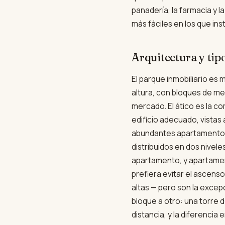
panadería, la farmacia y l
más fáciles en los que ins
Arquitectura y tip
El parque inmobiliario es
altura, con bloques de me
mercado. El ático es la co
edificio adecuado, vistas
abundantes apartamentos 
distribuidos en dos nivel
apartamento, y apartament
prefiera evitar el ascens
altas — pero son la excep
bloque a otro: una torre 
distancia, y la diferencia