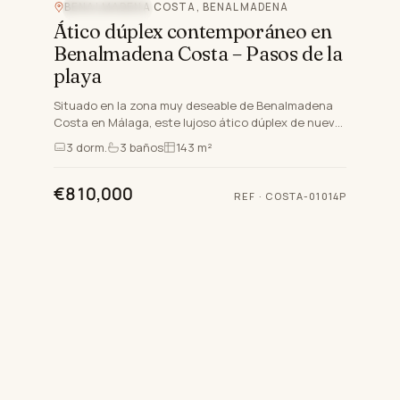
BENALMADENA COSTA, BENALMADENA
OBRA NUEVA
Ático dúplex contemporáneo en
Benalmadena Costa – Pasos de la
playa
Situado en la zona muy deseable de Benalmadena
Costa en Málaga, este lujoso ático dúplex de nueva
construcción presenta una oportunidad
3
dorm.
3
baños
143 m²
excepcional para la vid…
€810,000
REF
·
COSTA-01014P