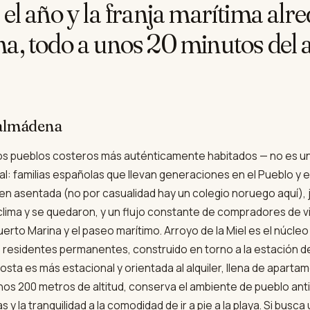
el año y la franja marítima alr
a, todo a unos 20 minutos del
nalmádena
s pueblos costeros más auténticamente habitados — no es un 
eal: familias españolas que llevan generaciones en el Pueblo y
ien asentada (no por casualidad hay un colegio noruego aquí), 
 clima y se quedaron, y un flujo constante de compradores de 
erto Marina y el paseo marítimo. Arroyo de la Miel es el núcle
 residentes permanentes, construido en torno a la estación de 
a es más estacional y orientada al alquiler, llena de aparta
s 200 metros de altitud, conserva el ambiente de pueblo antig
s y la tranquilidad a la comodidad de ir a pie a la playa. Si busca