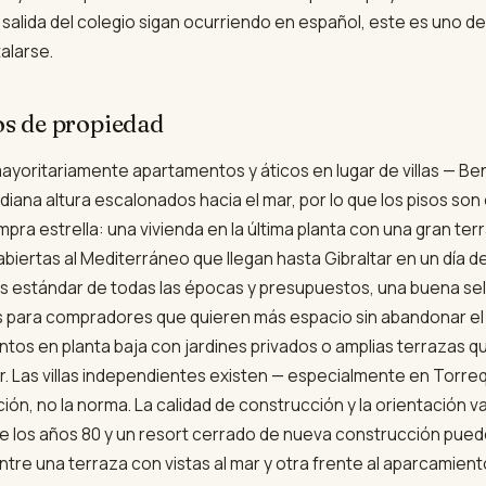
a salida del colegio sigan ocurriendo en español, este es uno d
talarse.
os de propiedad
 mayoritariamente apartamentos y áticos en lugar de villas — 
diana altura escalonados hacia el mar, por lo que los pisos son
mpra estrella: una vivienda en la última planta con una gran ter
 abiertas al Mediterráneo que llegan hasta Gibraltar en un día 
estándar de todas las épocas y presupuestos, una buena sel
es para compradores que quieren más espacio sin abandonar el e
os en planta baja con jardines privados o amplias terrazas q
or. Las villas independientes existen — especialmente en Torr
ción, no la norma. La calidad de construcción y la orientación
de los años 80 y un resort cerrado de nueva construcción puede
 entre una terraza con vistas al mar y otra frente al aparcamient