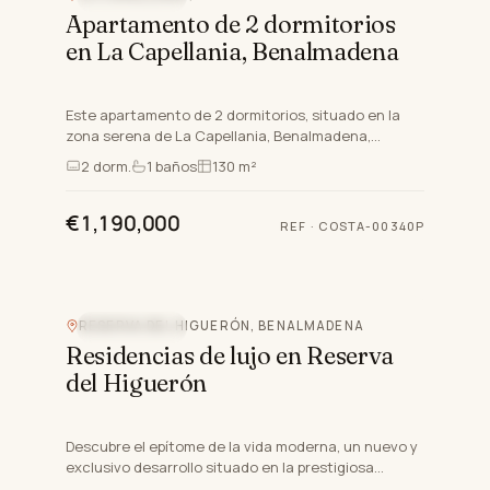
Apartamento de 2 dormitorios
en La Capellania, Benalmadena
Este apartamento de 2 dormitorios, situado en la
zona serena de La Capellania, Benalmadena,
Málaga, ofrece una notable mezcla de vida y estilo
2
dorm.
1
baños
130 m²
de vida de calid…
€1,190,000
REF
·
COSTA-00340P
RESERVA DEL HIGUERÓN, BENALMADENA
OBRA NUEVA
Residencias de lujo en Reserva
del Higuerón
Descubre el epítome de la vida moderna, un nuevo y
exclusivo desarrollo situado en la prestigiosa
Reserva del Higuerón en Benalmadena, Málaga.