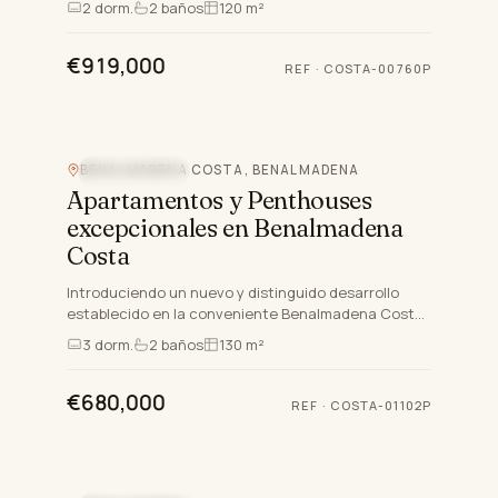
2
dorm.
2
baños
120 m²
Ubicado en la Co…
€919,000
REF
·
COSTA-00760P
BENALMADENA COSTA, BENALMADENA
OBRA NUEVA
Apartamentos y Penthouses
excepcionales en Benalmadena
Costa
Introduciendo un nuevo y distinguido desarrollo
establecido en la conveniente Benalmadena Costa,
dentro de la codiciada región de Benalmadena,
3
dorm.
2
baños
130 m²
Málaga. Este exc…
€680,000
REF
·
COSTA-01102P