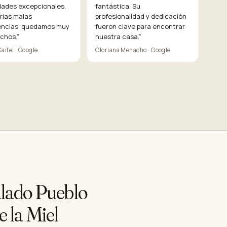
dades excepcionales.
fantástica. Su
rias malas
profesionalidad y dedicación
encias, quedamos muy
fueron clave para encontrar
echos.
”
nuestra casa.
”
aifel · Google
Gloriana Menacho · Google
alado Pueblo
e la Miel