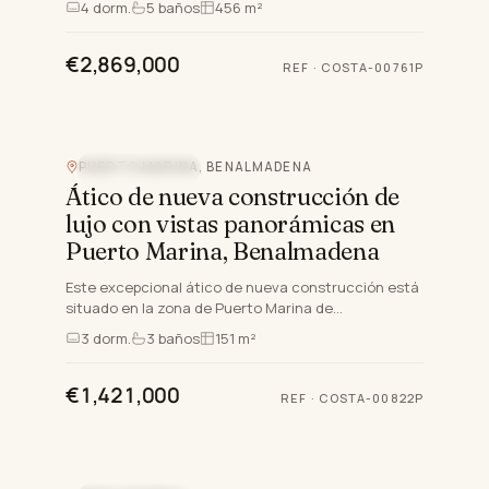
4
dorm.
5
baños
456 m²
puesta…
€2,869,000
REF
·
COSTA-00761P
PUERTO MARINA, BENALMADENA
VISTAS AL MAR
Ático de nueva construcción de
lujo con vistas panorámicas en
Puerto Marina, Benalmadena
Este excepcional ático de nueva construcción está
situado en la zona de Puerto Marina de
Benalmadena, Málaga, que ofrece una mezcla única
3
dorm.
3
baños
151 m²
de lujo, comodidad y…
€1,421,000
REF
·
COSTA-00822P