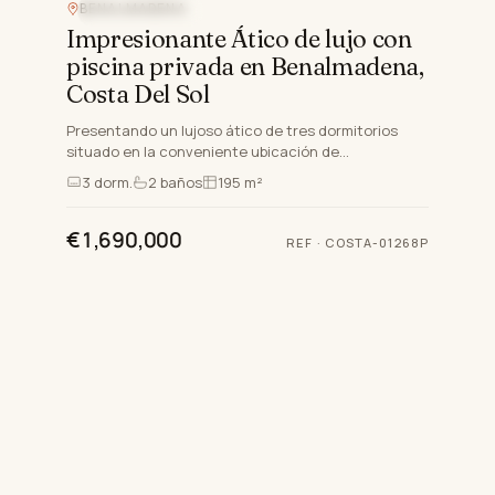
BENALMADENA
VISTAS AL MAR
Impresionante Ático de lujo con
piscina privada en Benalmadena,
Costa Del Sol
Presentando un lujoso ático de tres dormitorios
situado en la conveniente ubicación de
Benalmadena, Málaga, dentro de la impresionante
3
dorm.
2
baños
195 m²
Costa Del Sol. Esta nuev…
€1,690,000
REF
·
COSTA-01268P