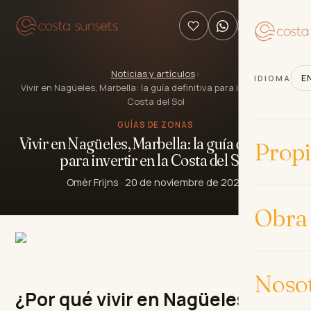
Noticias y artículos
›
E
IDIOMA
Vivir en Nagüeles, Marbella: la guía definitiva para invertir en la
Costa del Sol
GUÍAS DE ZONAS
Vivir en Nagüeles, Marbella: la guía definitiva
Prop
para invertir en la Costa del Sol
Omèr Frijns
·
20 de noviembre de 2025
Obra
Noso
¿Por qué vivir en Nagüeles,