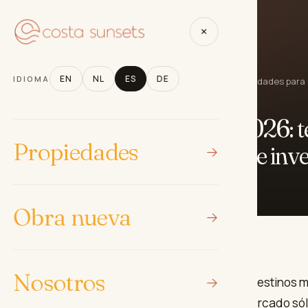
opiedades
Obra nueva
Nosotros
Noticias y artículos
×
EN
NL
ES
DE
IDIOMA
 invertir en la Costa del Sol en 2026: tendencias y oportunidades par
GUÍAS DE INVERSIÓN Y COMPRA
tir en la Costa del Sol en 2026: 
Propiedades
nidades para compradores e inv
Omèr Frijns
·
27 de noviembre de 2025
Obra nueva
Nosotros
 Sol continúa consolidándose como uno de los destinos 
ra la inversión inmobiliaria en Europa. Con un mercado sól