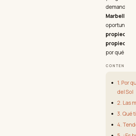
demanda int
Marbella, B
oportunidad
propiedades
propiedades
por qué la C
CONTENTS
1. Por q
del Sol
2. Las 
3. Qué 
4. Tend
5. ¿Es 