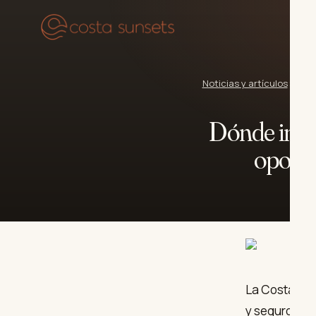
Pr
Noticias y artículos
›
Dónde
Dónde inver
oportu
La Costa del
y seguros pa