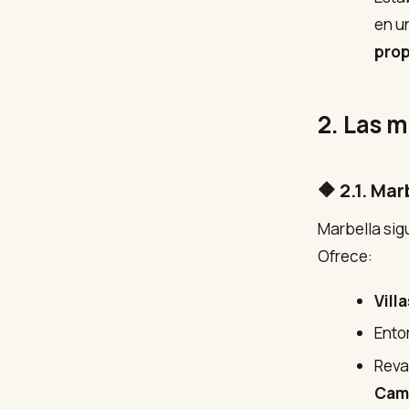
en u
prop
2. Las m
🔶 2.1. Ma
Marbella sig
Ofrece:
Vill
Ento
Reva
Cam