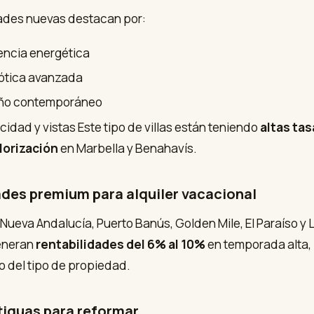
ades nuevas destacan por:
iencia energética
tica avanzada
ño contemporáneo
acidad y vistas Este tipo de villas están teniendo
altas tas
lorización
en Marbella y Benahavís.
ades premium para alquiler vacacional
ueva Andalucía, Puerto Banús, Golden Mile, El Paraíso y 
eneran
rentabilidades del 6% al 10%
en temporada alta,
 del tipo de propiedad.
ntiguas para reformar