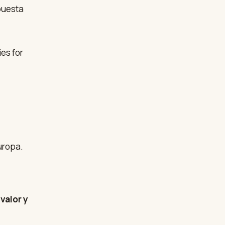
puesta
uropa.
 valor y