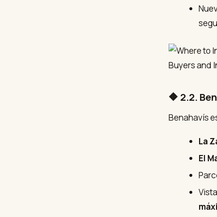
Nuev
segu
🔶 2.2. Be
Benahavís e
La Z
El M
Parc
Vist
máxi