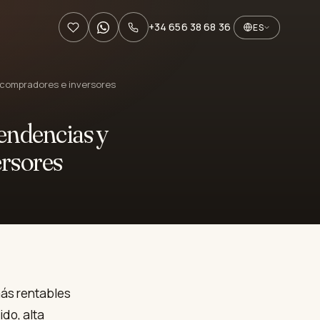
+34 656 38 68 36
ES
a compradores e inversores
tendencias y
ersores
más rentables
ido, alta