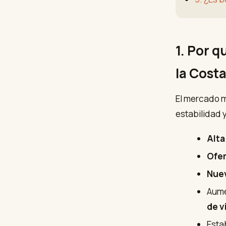
1. Por q
la Costa
El mercado 
estabilidad 
Alta
Ofer
Nuev
Aume
de v
Esta