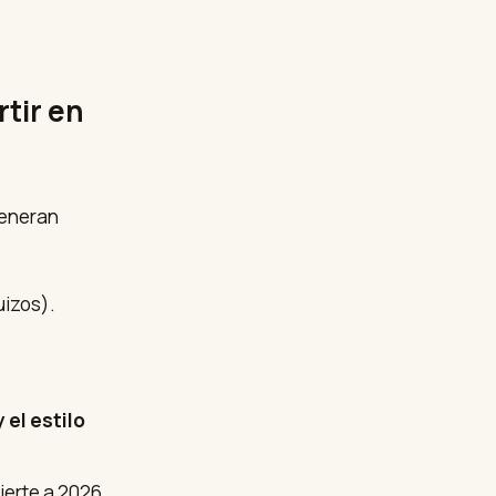
rtir en
generan
uizos).
y el estilo
ierte a 2026