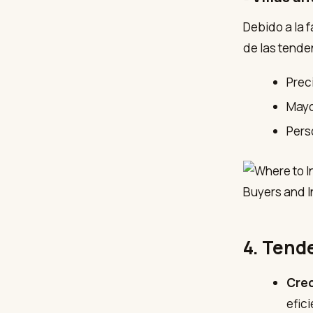
Debido a la f
de las tende
Prec
Mayo
Pers
4. Tend
Crec
efic