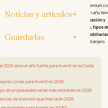
ernacional y un crecimiento estable en zonas premium c
Noticias y artículos
enahavís y Estepona
, 2026 se presenta como un año llen
es para quienes buscan
rentabilidad, revalorización y
 de lujo
. A continuación analizamos
qué zonas, tipos d
 y tendencias marcarán las inversiones inmobiliaria
Guardadas
osta del Sol sigue siendo un imán para capital extranjero.
ué 2026 será un año fuerte para invertir en la Costa
mejores zonas para invertir en 2026
tipo de propiedades serán más rentables en 2026
encias de inversión que marcarán 2026
buen momento para invertir en 2026?