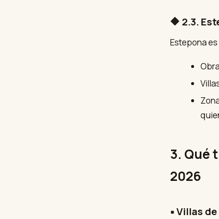
🔶 2.3. Es
Estepona es 
Obra
Vill
Zon
quie
3. Qué 
2026
▪ Villas d