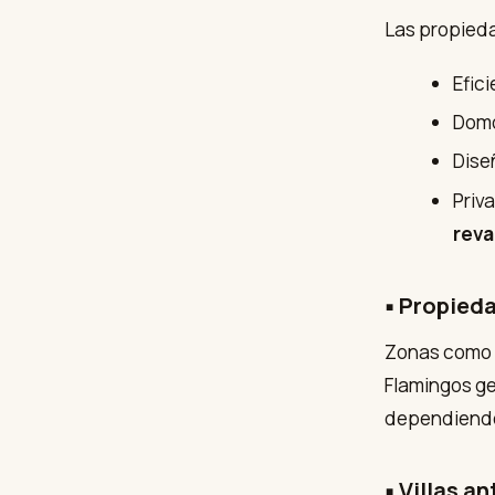
Las propied
Efic
Domó
Dise
Priv
reva
▪ Propied
Zonas como N
Flamingos g
dependiendo
▪ Villas a