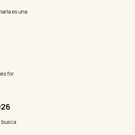
marla es una
026
e busca