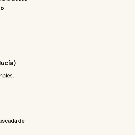
 o
lucía)
onales.
ascada de