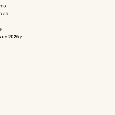
omo
o de
e
s en 2026
y