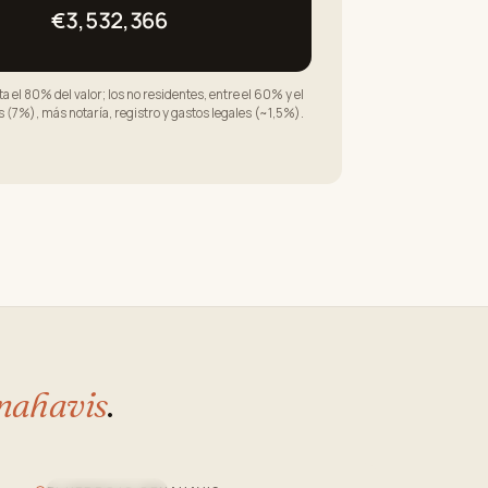
€3,532,366
a el 80% del valor; los no residentes, entre el 60% y el
(7%), más notaría, registro y gastos legales (~1,5%).
nahavis
.
Video