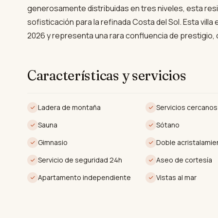
generosamente distribuidas en tres niveles, esta re
sofisticación para la refinada Costa del Sol. Esta vil
2026 y representa una rara confluencia de prestigio, c
bañada por el sol de España.
Diseñado cuidadosamente para la calidad y el estilo d
Características y servicios
extensos diseños de planta abierta, techos altos y m
para promover la vida interior sin costuras. La piscina
Ladera de montaña
Servicios cercanos
para una mayor seguridad, tiene un impresionante hor
jardín privado, ajardinado, incluye un gazebo, cocina 
Sauna
Sótano
variedad de posibilidades gastronómicas alfresco. La
Gimnasio
Doble acristalamie
acentuada por acabados superiores que incluyen aire
Servicio de seguridad 24h
Aseo de cortesía
radiante en baños, doble acristalamiento y un sistem
Apartamento independiente
Vistas al mar
generación.
La villa está equipada para el bienestar con un gimna
cubierta climatizada y sala de juegos para la máxima r