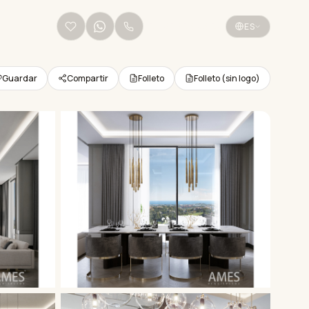
+34 656 38 68 36
ES
Guardar
Compartir
Folleto
Folleto (sin logo)