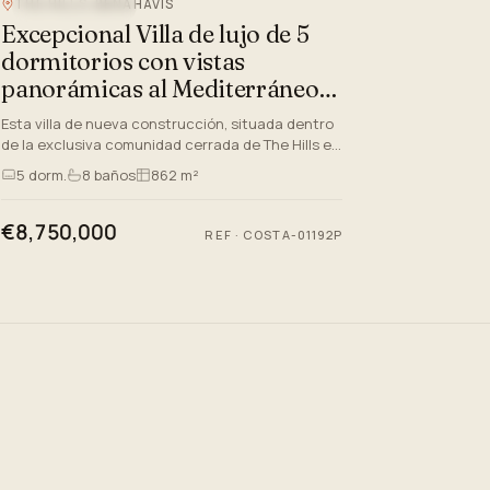
THE HILLS, BENAHAVIS
VISTAS AL MAR
Excepcional Villa de lujo de 5
dormitorios con vistas
panorámicas al Mediterráneo
en las colinas, Benahavis
Esta villa de nueva construcción, situada dentro
de la exclusiva comunidad cerrada de The Hills en
Benahavis, Málaga, presenta una oportunidad
5
dorm.
8
baños
862 m²
extraordinaria p…
€8,750,000
REF
·
COSTA-01192P