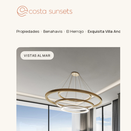
Pr
Propiedades
›
Benahavis
›
El Herrojo
›
Exquisita Villa Andalu
VISTAS AL MAR