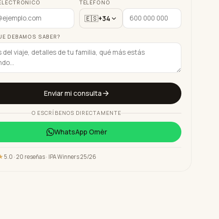
ELECTRÓNICO
TELÉFONO
🇪🇸
+34
UE DEBAMOS SABER?
Enviar mi consulta
O ESCRÍBENOS DIRECTAMENTE
WhatsApp
Omèr
★
5.0 · 20 reseñas · IPA Winners 25/26