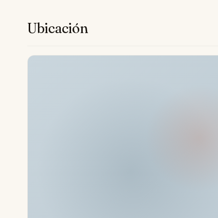
conviviales o entretenimiento, hay una sala de cine 
por temperatura. Los apartamentos independientes de
Ubicación
y flexibilidad, subrayando la capacidad de la propiedad
como para alojamiento sin esfuerzo. Se garantiza ad
sirve a todos los niveles, una comunidad cerrada segu
blindadas y servicio de seguridad las 24 horas para un
Con su proximidad a los principales campos de golf, pl
tiendas de renombre, esta propiedad acentúa lo mejor 
vida al aire libre saludable. Bien situado para disfrutar
muebles opcionales disponibles para un traslado a m