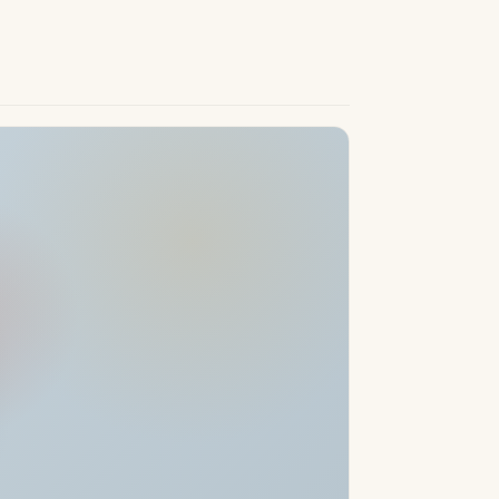
dedicada y una bodega de vinos controlada
 invitados y personal ofrecen privacidad
 tanto para uso exclusivo de la familia
emás la conveniencia con un ascensor que
ra, cámaras de vigilancia, puertas
a paz total de la mente.
ayas prísticas, restaurantes finos y
de la Costa del Sol gastronomía, lujo y
 del clima excepcional de la región, y con
edida.