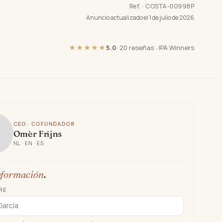
Ref. · COSTA-00998P
Anuncio actualizado el 1 de julio de 2026
★★★★★
5.0
·
20 reseñas
·
IPA Winners
CEO · COFUNDADOR
Omèr Frijns
NL · EN · ES
nformación
.
RE