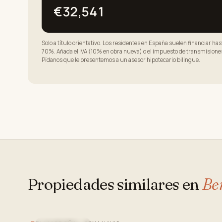
€32,541
Solo a título orientativo. Los residentes en España suelen financiar hast
70%. Añada el IVA (10% en obra nueva) o el impuesto de transmisiones 
Pídanos que le presentemos a un asesor hipotecario bilingüe.
Propiedades similares en
Be