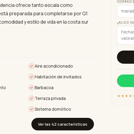
CORREO 
sidencia ofrece tanto escala como
la está preparada para completarse por Q1
omodidad y estilo de vida en la costa sur
¿ALGO Q
e vida, los escaparates de la casa exhiben
últiples terrazas que ascienden a 410m2
 infinity, dotada de baldosas antideslizantes
Aire acondicionado
izonte mediterráneo, mientras que el
exterior, zona de barbacoa y una gran
Habitación de invitados
 excelente condición de la propiedad está
nto
Barbacoa
 acondicionado, calefacción por suelo
★★★★
Terraza privada
a de automatización de casas de última
Sistema domótico
sio privado, hammam, sauna, spa, piscina
Ver las 42 características
ecreación y relajación. Para reuniones