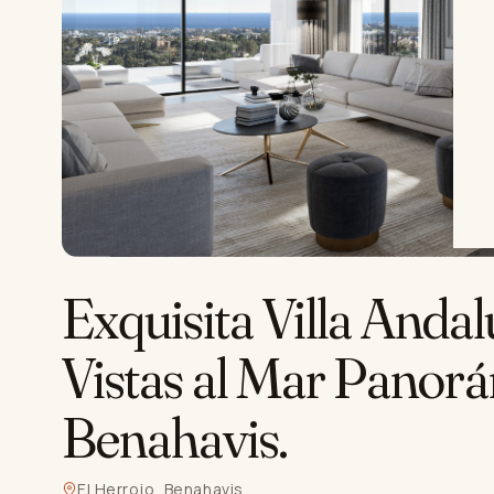
Exquisita Villa And
Vistas al Mar Panor
Benahavis
.
El Herrojo, Benahavis