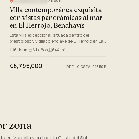
EL HERROJO, BENAHAVIS
VISTAS AL MAR
Villa contemporánea exquisita
con vistas panorámicas al mar
en El Herrojo, Benahavís
Esta villa excepcional, situada dentro del
prestigioso y vigilado enclave de El Herrojo en La
Quinta, Benahavís, ofrece una oportunidad sin
6
dorm.
6
baños
644 m²
precedentes para di…
€8,795,000
REF
·
COSTA-01650P
or zona
 en Marbella y en toda la Costa del Sol.