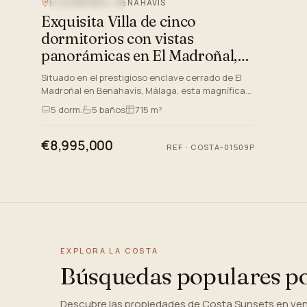
EL MADROÑAL, BENAHAVIS
VISTAS AL MAR
Exquisita Villa de cinco
dormitorios con vistas
panorámicas en El Madroñal,
Benahavís
Situado en el prestigioso enclave cerrado de El
Madroñal en Benahavís, Málaga, esta magnífica
villa de cinco dormitorios evoca el lujo de vivir en
5
dorm.
5
baños
715 m²
el corazón d…
€8,995,000
REF
·
COSTA-01509P
EXPLORA LA COSTA
Búsquedas populares p
Descubre las propiedades de Costa Sunsets en venta