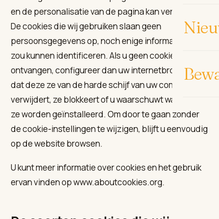
en de personalisatie van de pagina kan verbeteren.
Nieu
De cookies die wij gebruiken slaan geen
persoonsgegevens op, noch enige informatie die u
zou kunnen identificeren. Als u geen cookies wilt
Bew
ontvangen, configureer dan uw internetbrowser zo
dat deze ze van de harde schijf van uw computer
verwijdert, ze blokkeert of u waarschuwt wanneer
ze worden geïnstalleerd. Om door te gaan zonder
de cookie-instellingen te wijzigen, blijft u eenvoudig
op de website browsen.
U kunt meer informatie over cookies en het gebruik
ervan vinden op www.aboutcookies.org.