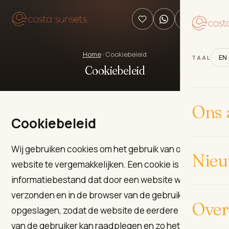
Home
›
Cookiebeleid
EN
TAAL
Cookiebeleid
Ons 
Cookiebeleid
Wij gebruiken cookies om het gebruik van onze
Nie
website te vergemakkelijken. Een cookie is een klein
informatiebestand dat door een website wordt
verzonden en in de browser van de gebruiker wordt
Over
opgeslagen, zodat de website de eerdere activiteit
van de gebruiker kan raadplegen en zo het browsen