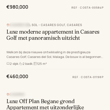
€980,000
REF
·
COSTA-00584P
CASARES DEL SOL - CASARES GOLF, CASARES
ZEEZICHT
Luxe moderne appartement in Casares
Golf met panoramisch uitzicht
Welkom bij deze nieuwe ontwikkeling in de prestigieuze
Casares Golf, Casares del Sol, Malaga. De bouw is al begonnen
en zal eind 2026 worden geleverd. Dit proj…
2
slpk.
2
badk.
125 m²
€460,000
REF
·
COSTA-01198P
CASARES
NIEUWBOUW
Luxe Off Plan Begane grond
Appartement met uitzonderlijke