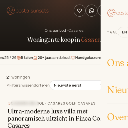
Ons aanbod
›
Casares
EN
TAAL
Woningen te koop in
Casares
.
26
5 talen
20+ jaar
aan de kust
Handgekozen
woningen
★★★★★
5.
Ons 
21
21
woningen
woningen
Filters wissen
Sorteren
Nie
CASARES DEL SOL - CASARES GOLF, CASARES
NIEUWBOUW
Ultra-moderne luxe villa met
Over
panoramisch uitzicht in Finca Cortesin,
Casares