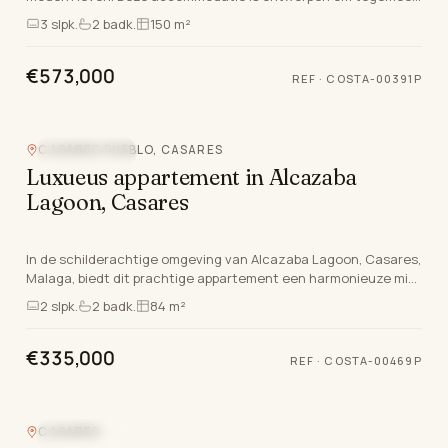
te komen aan de meest veeleisende smaken en be…
3
slpk.
2
badk.
150 m²
€573,000
REF
·
COSTA-00391P
CASARES PUEBLO, CASARES
NIEUWBOUW
Luxueus appartement in Alcazaba
Lagoon, Casares
In de schilderachtige omgeving van Alcazaba Lagoon, Casares,
Malaga, biedt dit prachtige appartement een harmonieuze mix
van moderne luxe en natuurlijke schoon…
2
slpk.
2
badk.
84 m²
€335,000
REF
·
COSTA-00469P
CASARES
NIEUWBOUW