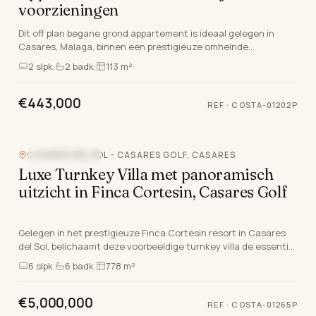
voorzieningen
Dit off plan begane grond appartement is ideaal gelegen in
Casares, Malaga, binnen een prestigieuze omheinde
gemeenschap. Deze accommodatie beschikt over twee…
2
slpk.
2
badk.
113 m²
€443,000
REF
·
COSTA-01202P
Video
CASARES DEL SOL - CASARES GOLF, CASARES
VLAK BIJ GOLF
Luxe Turnkey Villa met panoramisch
uitzicht in Finca Cortesin, Casares Golf
Gelegen in het prestigieuze Finca Cortesin resort in Casares
del Sol, belichaamt deze voorbeeldige turnkey villa de essentie
van Costa del Sol luxe leven. Gele…
6
slpk.
6
badk.
778 m²
€5,000,000
REF
·
COSTA-01265P