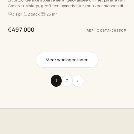
Casares, Malaga, geeft een opmerkelijke kans voor mensen die
een mengsel zoeken van kwaliteit…
3
slpk.
2
badk.
125 m²
€497,000
REF
·
COSTA-00330P
Meer woningen laden
1
2
›