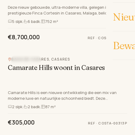
Deze nieuw gebouwde, ultra-moderne villa, gelegen in het
prestigieuze Finca Cortesin in Casares, Malaga, belichaamt
Nieu
luxe wonen aan de Costa Del Sol. Gelegen op…
5
slpk.
6
badk.
752 m²
€8,700,000
REF
·
COSTA-00250P
Bew
BAHIA DE CASARES, CASARES
NIEUWBOUW
Camarate Hills woont in Casares
Camarate Hills is een nieuwe ontwikkeling die een mix van
moderne luxe en natuurlijke schoonheid biedt. Deze
uitgebreide ontwikkeling bevat een selectie van be…
2
slpk.
2
badk.
87 m²
€305,000
REF
·
COSTA-00313P