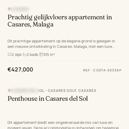
CASARES
NIEUWBOUW
Prachtig gelijkvloers appartement in
Casares, Malaga
Dit prachtige appartement op de begane grond is gelegen in
een nieuwe ontwikkeling in Casares, Malaga, met een luxe
levensstijl in het hart van de Costa Del So…
2
slpk.
2
badk.
105 m²
€427,000
REF
·
COSTA-00336P
CASARES DEL SOL - CASARES GOLF, CASARES
NIEUWBOUW
Penthouse in Casares del Sol
Dit appartement biedt een ongeëvenaarde mix van luxe en
modern leven. Deze accommodatie is ontworpen om tegemoet