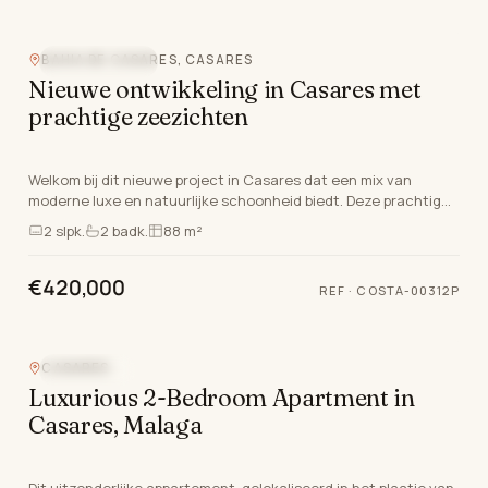
BAHIA DE CASARES, CASARES
VLAK BIJ GOLF
Nieuwe ontwikkeling in Casares met
prachtige zeezichten
Welkom bij dit nieuwe project in Casares dat een mix van
moderne luxe en natuurlijke schoonheid biedt. Deze prachtige
ontwikkeling beschikt over een selectie v…
2
slpk.
2
badk.
88 m²
€420,000
REF
·
COSTA-00312P
CASARES
ZEEZICHT
Luxurious 2-Bedroom Apartment in
Casares, Malaga
Dit uitzonderlijke appartement, gelokaliseerd in het plaatje van