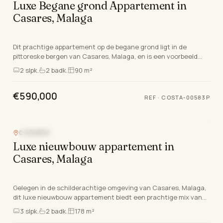
Luxe Begane grond Appartement in
Casares, Malaga
Dit prachtige appartement op de begane grond ligt in de
pittoreske bergen van Casares, Malaga, en is een voorbeeld
van luxe aan de Costa Del Sol. Deze nieuw ge…
2
slpk.
2
badk.
90 m²
€590,000
REF
·
COSTA-00583P
CASARES
ZEEZICHT
Luxe nieuwbouw appartement in
Casares, Malaga
Gelegen in de schilderachtige omgeving van Casares, Malaga,
dit luxe nieuwbouw appartement biedt een prachtige mix van
moderne leven en serene kust schoonheid.…
3
slpk.
2
badk.
178 m²