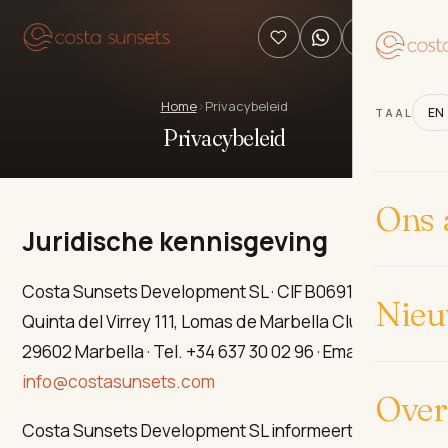
Home
›
Privacybeleid
EN
TAAL
Privacybeleid
Ons 
Juridische kennisgeving
Costa Sunsets Development SL · CIF B06913016 ·
Nie
Quinta del Virrey 111, Lomas de Marbella Club,
29602 Marbella · Tel. +34 637 30 02 96 · Email:
info@costasunsets.com
Over
Costa Sunsets Development SL informeert u over