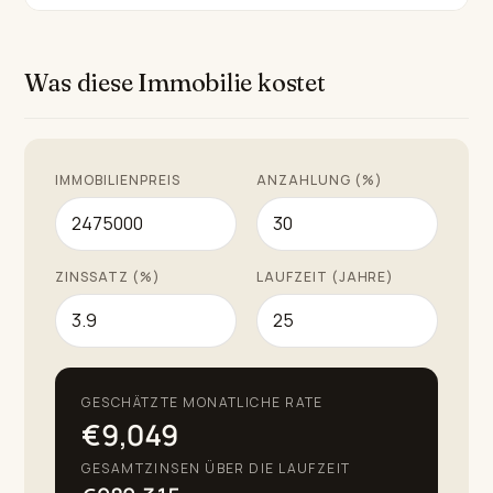
luxuriösen Lebensstil in einem der gefragtesten Orte in
Malaga suchen. Ob für eine dauerhafte Residenz oder
Was diese Immobilie kostet
als Urlaubsretreat bietet diese Villa eine
unvergleichliche Kombination aus Qualität, Komfort und
Komfort.
IMMOBILIENPREIS
ANZAHLUNG (%)
ZINSSATZ (%)
LAUFZEIT (JAHRE)
GESCHÄTZTE MONATLICHE RATE
€9,049
GESAMTZINSEN ÜBER DIE LAUFZEIT