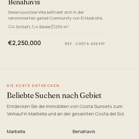
Benahavis
Diese luxuriöse Villa befindet sich in der
renommierten gated Community von El Madroñal,
Benahavis und bietet einen außergewöhnlichen
4
Schlafz.
4
Bäder
255 m²
Lebensstil inmitten der n…
€2,250,000
REF
·
COSTA-00631P
DIE KÜSTE ENTDECKEN
Beliebte Suchen nach Gebiet
Entdecken Sie die Immobilien von Costa Sunsets zum
Verkauf in Marbella und an der gesamten Costa del Sol.
Marbella
Benahavis