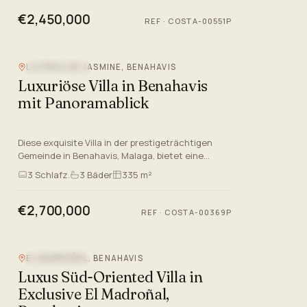
€2,450,000
REF
·
COSTA-00551P
LA FINCA DE JASMINE, BENAHAVIS
MEERBLICK
Luxuriöse Villa in Benahavis
mit Panoramablick
Diese exquisite Villa in der prestigeträchtigen
Gemeinde in Benahavis, Malaga, bietet eine
perfekte Mischung aus Luxus und Komfort. Dieses
3
Schlafz.
3
Bäder
335 m²
Anwesen verfügt über…
€2,700,000
REF
·
COSTA-00369P
EL MADROÑAL, BENAHAVIS
MEERBLICK
Luxus Süd-Oriented Villa in
Exclusive El Madroñal,