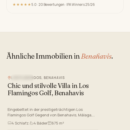
★★★★★
5.0 · 20 Bewertungen · IPA Winners 25/26
Ähnliche Immobilien in
Benahavis
.
LOS FLAMINGOS, BENAHAVIS
GOLFNAH
Chic und stilvolle Villa in Los
Flamingos Golf, Benahavis
Eingebettet in der prestigeträchtigen Los
Flamingos Golf Gegend von Benahavis, Málaga,
verkörpert diese schicke und stilvolle Villa Luxus
4
Schlafz.
4
Bäder
675 m²
leben an der Costa De…