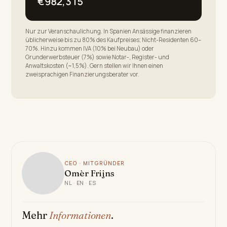
€982,315
Nur zur Veranschaulichung. In Spanien Ansässige finanzieren
üblicherweise bis zu 80% des Kaufpreises; Nicht-Residenten 60–
70%. Hinzu kommen IVA (10% bei Neubau) oder
Grunderwerbsteuer (7%) sowie Notar-, Register- und
Anwaltskosten (~1,5%). Gern stellen wir Ihnen einen
zweisprachigen Finanzierungsberater vor.
CEO · MITGRÜNDER
Omèr Frijns
NL · EN · ES
Mehr
Informationen
.