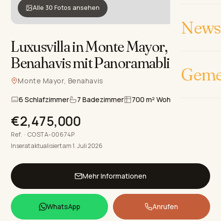
Alle 30 Fotos ansehen
News 
Luxusvilla in Monte Mayor,
Benahavis mit Panoramablick
.
Geme
Monte Mayor, Benahavis
6 Schlafzimmer
7 Badezimmer
700 m² Wohnfläche
€2,475,000
Ref. · COSTA-00674P
Inserat aktualisiert am 1. Juli 2026
Mehr Informationen
WhatsApp
Anrufen