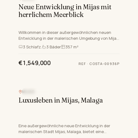
Neue Entwicklung in Mijas mit
herrlichem Meerblick
Willkommen in dieser außergewöhnlichen neuen
Entwicklung in der malerischen Umgebung von Mijas,
Malaga, an der Costa del Sol. Dieses
3
Schlafz.
3
Bäder
357 m²
prestigeträchtige Projekt…
€1,549,000
REF
·
COSTA-00936P
MIJAS
MEERBLICK
Luxusleben in Mijas, Malaga
Eine außergewöhnliche neue Entwicklung in der
malerischen Stadt Mijas, Malaga, bietet eine
Auswahl an Erdgeschoss-Wohnungen, Wohnungen