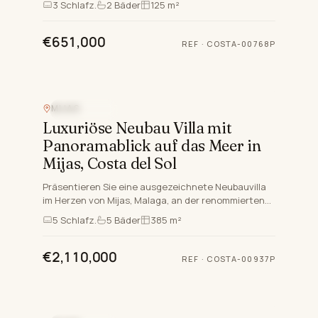
3
Schlafz.
2
Bäder
125 m²
und luxuriöse Penthouses…
€651,000
REF
·
COSTA-00768P
MIJAS
MEERBLICK
Luxuriöse Neubau Villa mit
Panoramablick auf das Meer in
Mijas, Costa del Sol
Präsentieren Sie eine ausgezeichnete Neubauvilla
im Herzen von Mijas, Malaga, an der renommierten
Costa del Sol. Diese Fünf-Zimmer-Wohnung mit fünf
5
Schlafz.
5
Bäder
385 m²
Schlafzimme…
€2,110,000
REF
·
COSTA-00937P