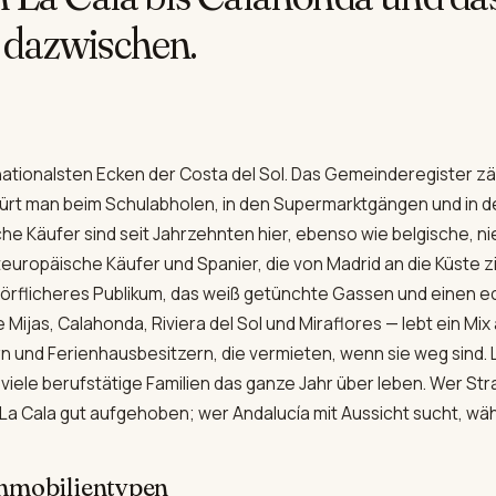
 dazwischen.
nationalsten Ecken der Costa del Sol. Das Gemeinderegister zäh
pürt man beim Schulabholen, in den Supermarktgängen und in d
che Käufer sind seit Jahrzehnten hier, ebenso wie belgische, n
uropäische Käufer und Spanier, die von Madrid an die Küste zi
 dörflicheres Publikum, das weiß getünchte Gassen und einen e
e Mijas, Calahonda, Riviera del Sol und Miraflores — lebt ein M
und Ferienhausbesitzern, die vermieten, wenn sie weg sind. L
o viele berufstätige Familien das ganze Jahr über leben. Wer St
 La Cala gut aufgehoben; wer Andalucía mit Aussicht sucht, wähl
mmobilientypen