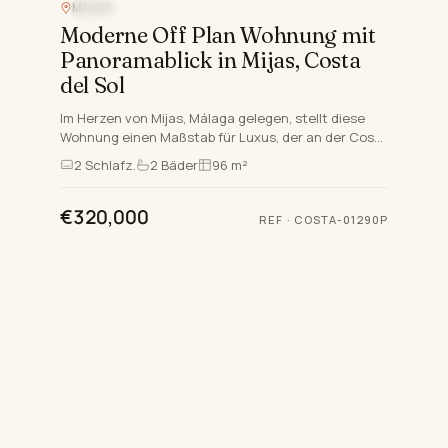
MIJAS
MEERBLICK
Moderne Off Plan Wohnung mit
Panoramablick in Mijas, Costa
del Sol
Im Herzen von Mijas, Málaga gelegen, stellt diese
Wohnung einen Maßstab für Luxus, der an der Costa
del Sol lebt. Geplant bis zum Quartal 2028. In einer
2
Schlafz.
2
Bäder
96 m²
exklus…
€320,000
REF
·
COSTA-01290P