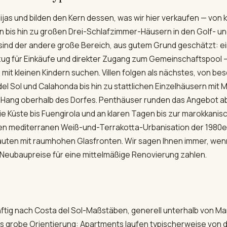
jas und bilden den Kern dessen, was wir hier verkaufen — von 
is hin zu großen Drei-Schlafzimmer-Häusern in den Golf- un
nd der andere große Bereich, aus gutem Grund geschätzt: ei
zug für Einkäufe und direkter Zugang zum Gemeinschaftspool
n mit kleinen Kindern suchen. Villen folgen als nächstes, von b
el Sol und Calahonda bis hin zu stattlichen Einzelhäusern mit 
en Hang oberhalb des Dorfes. Penthäuser runden das Angebot ab
die Küste bis Fuengirola und an klaren Tagen bis zur marokkanis
hen mediterranen Weiß-und-Terrakotta-Urbanisation der 1980er
ten mit raumhohen Glasfronten. Wir sagen Ihnen immer, wenn 
 Neubaupreise für eine mittelmäßige Renovierung zahlen.
nünftig nach Costa del Sol-Maßstäben, generell unterhalb von M
s grobe Orientierung: Apartments laufen typischerweise von d