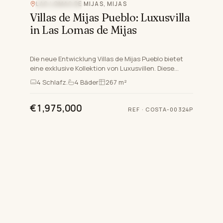
LAS LOMAS DE MIJAS, MIJAS
MEERBLICK
Villas de Mijas Pueblo: Luxusvilla
in Las Lomas de Mijas
Die neue Entwicklung Villas de Mijas Pueblo bietet
eine exklusive Kollektion von Luxusvillen. Diese
geschlossene Urbanisation verfügt über eine 24-
4
Schlafz.
4
Bäder
267 m²
Stunden-Sich…
€1,975,000
REF
·
COSTA-00324P