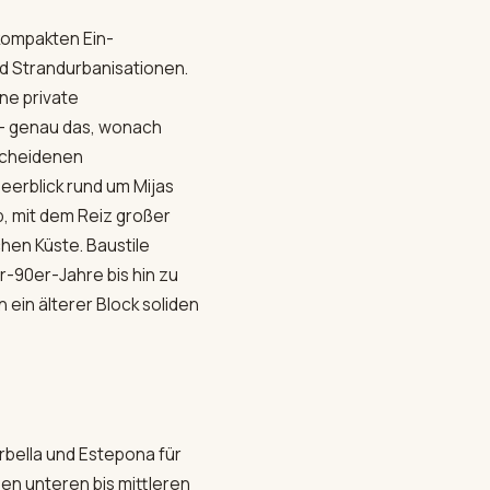
kompakten Ein-
d Strandurbanisationen.
ne private
 — genau das, wonach
escheidenen
Meerblick rund um Mijas
, mit dem Reiz großer
chen Küste. Baustile
-90er-Jahre bis hin zu
ein älterer Block soliden
arbella und Estepona für
en unteren bis mittleren