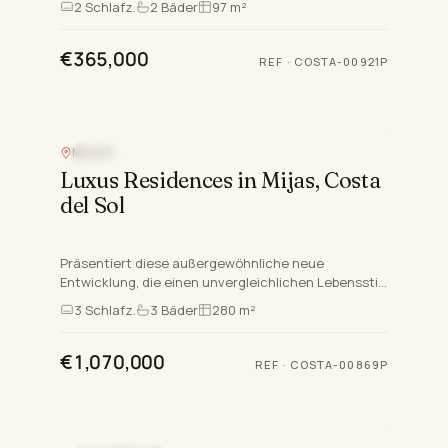
2
Schlafz.
2
Bäder
97 m²
kombiniert modernen Luxus m…
€365,000
REF
·
COSTA-00921P
MIJAS
MEERBLICK
Luxus Residences in Mijas, Costa
del Sol
Präsentiert diese außergewöhnliche neue
Entwicklung, die einen unvergleichlichen Lebensstil
an der Costa del Sol bietet. Strategisch positioniert
3
Schlafz.
3
Bäder
280 m²
zwischen den…
€1,070,000
REF
·
COSTA-00869P