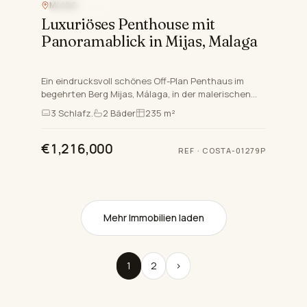
MIJAS
MEERBLICK
Luxuriöses Penthouse mit
Panoramablick in Mijas, Malaga
Ein eindrucksvoll schönes Off-Plan Penthaus im
begehrten Berg Mijas, Málaga, in der malerischen
Costa Del Sol Region. Diese neu gebaute Residenz,
3
Schlafz.
2
Bäder
235 m²
die für den A…
€1,216,000
REF
·
COSTA-01279P
Mehr Immobilien laden
1
2
›