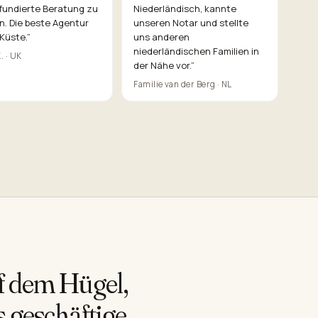
 fundierte Beratung zu
Niederländisch, kannte
n. Die beste Agentur
unseren Notar und stellte
Küste.
”
uns anderen
niederländischen Familien in
. · UK
der Nähe vor.
”
Familie van der Berg · NL
f dem Hügel,
s geschäftige