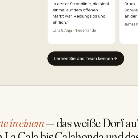
in erster Strandlinie, die nicht
Druck,
einmal auf dem offenen
Schule
Markt war. Reibungslos und
an der 
ehrlich.
”
James K
Lars & Anja · Niederlande
Lernen Sie das Team kennen
te in einem
— das weiße Dorf au
n La Cala bis Calahonda und da