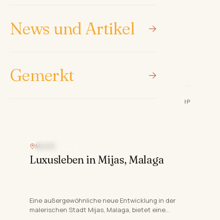
Luxusleben in Mijas, Malaga
News und Artikel
Eine außergewöhnliche neue Entwicklung in der
malerischen Stadt Mijas, Malaga, bietet eine
Gemerkt
Auswahl an Erdgeschoss-Wohnungen, Wohnungen
3
Schlafz.
2
Bäder
294 m²
und luxuriöse Penthouses…
€1,100,000
REF
·
COSTA-00769P
MIJAS
MEERBLICK
Luxusleben in Mijas, Malaga
Eine außergewöhnliche neue Entwicklung in der
malerischen Stadt Mijas, Malaga, bietet eine
Auswahl an Erdgeschoss-Wohnungen, Wohnungen