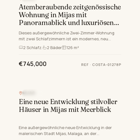
Atemberaubende zeitgenössische
Wohnung in Mijas mit
Panoramablick und luxuriösen
Annehmlichkeiten
Dieses außergewöhnliche Zwei-Zimmer-Wohnung
mit zwei Schlafzimmern ist ein modernes, neu
gebautes Anwesen in der wünschenswerten
2
Schlafz.
2
Bäder
126 m²
Berglage von Mijas, Malaga. Di…
€745,000
REF
·
COSTA-01278P
MIJAS
NEUBAU
Eine neue Entwicklung stilvoller
Häuser in Mijas mit Meerblick
Eine außergewöhnliche neue Entwicklung in der
malerischen Stadt Mijas, Malaga, an der
renommierten Costa del Sol. Diese Entwicklung