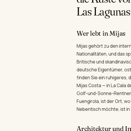
Las Lagunas
Wer lebt in Mijas
Mijas gehört zu den inter
Nationalitäten, und das s
Britische und skandinavis
deutsche Eigentümer, oste
finden Sie ein ruhigeres,
Mijas Costa — in La Cala d
Golf-und-Sonne-Rentnern 
Fuengirola, ist der Ort, w
Nebentisch möchte, ist in
Architektur und I