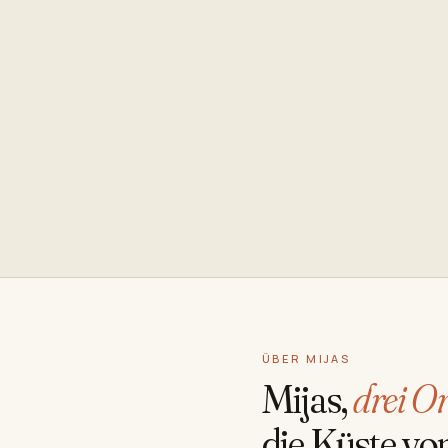
ÜBER MIJAS
Mijas,
drei Or
die Küste vo