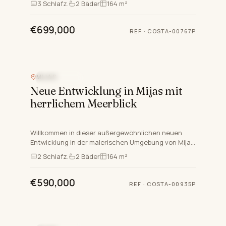
3
Schlafz.
2
Bäder
164 m²
und luxuriöse Penthouses…
€699,000
REF
·
COSTA-00767P
MIJAS
MEERBLICK
Neue Entwicklung in Mijas mit
herrlichem Meerblick
Willkommen in dieser außergewöhnlichen neuen
Entwicklung in der malerischen Umgebung von Mijas,
Malaga, an der Costa del Sol. Dieses
2
Schlafz.
2
Bäder
164 m²
prestigeträchtige Projekt…
€590,000
REF
·
COSTA-00935P