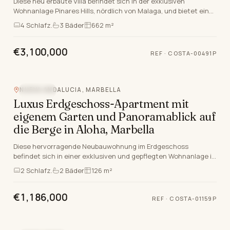
Diese neu erbaute Villa befindet sich in der exklusiven
Wohnanlage Pinares Hills, nördlich von Malaga, und bietet eine
unvergleichliche Mischung aus Luxus und…
4
Schlafz.
3
Bäder
662 m²
€3,100,000
REF
·
COSTA-00491P
NUEVA ANDALUCIA, MARBELLA
NEUBAU
Luxus Erdgeschoss-Apartment mit
eigenem Garten und Panoramablick auf
die Berge in Aloha, Marbella
Diese hervorragende Neubauwohnung im Erdgeschoss
befindet sich in einer exklusiven und gepflegten Wohnanlage in
Aloha, Nueva Andalucia, Marbella. Dieses luxuri…
2
Schlafz.
2
Bäder
126 m²
€1,186,000
REF
·
COSTA-01159P