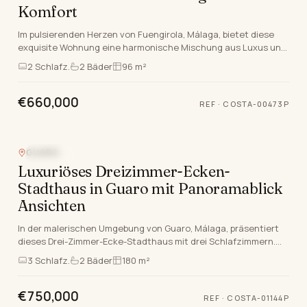
Komfort
Im pulsierenden Herzen von Fuengirola, Málaga, bietet diese
exquisite Wohnung eine harmonische Mischung aus Luxus und
Komfort, die den quintessentialen Costa D…
2
Schlafz.
2
Bäder
96 m²
€660,000
REF
·
COSTA-00473P
Video
GUARO
NEUBAU
Luxuriöses Dreizimmer-Ecken-
Stadthaus in Guaro mit Panoramablick
Ansichten
In der malerischen Umgebung von Guaro, Málaga, präsentiert
dieses Drei-Zimmer-Ecke-Stadthaus mit drei Schlafzimmern.
Eingebettet in eine angesehene gated Gemei…
3
Schlafz.
2
Bäder
180 m²
€750,000
REF
·
COSTA-01144P