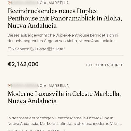
NUEVA ANDALUCIA, MARBELLA
MEERBLICK
Beeindruckendes neues Duplex
Penthouse mit Panoramablick in Aloha,
Nueva Andalucia
Dieses außergewöhnliche Duplex-Penthouse befindet sich in
der sehr begehrten Gegend von Aloha, Nueva Andalucia in
Marbella, Málaga, bietet eine seltene Gelegen…
3
Schlafz.
3
Bäder
302 m²
€2,142,000
REF
·
COSTA-01160P
NUEVA ANDALUCIA, MARBELLA
MEERBLICK
Moderne Luxusvilla in Celeste Marbella,
Nueva Andalucia
In der prestigeträchtigen Celeste Marbella-Entwicklung in
Nueva Andalucia, Marbella, befindet sich diese moderne Villa in
der Spitze des Luxus leben an der Cos…