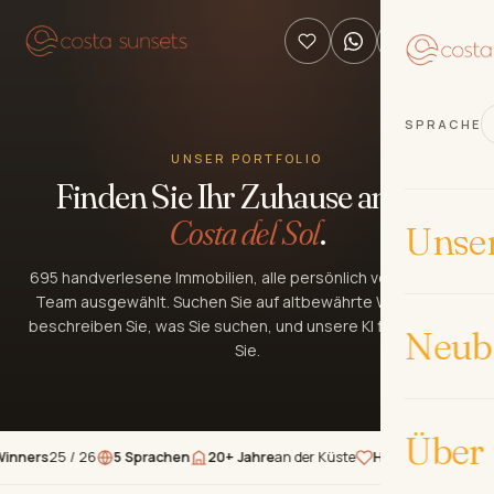
SPRACHE
UNSER PORTFOLIO
Finden Sie Ihr Zuhause an der
Costa del Sol
.
Unse
695 handverlesene Immobilien, alle persönlich von unserem
Team ausgewählt. Suchen Sie auf altbewährte Weise oder
beschreiben Sie, was Sie suchen, und unsere KI findet es für
Neub
Sie.
Über
rs
25 / 26
5 Sprachen
20+ Jahre
an der Küste
Handverlesene
Immobil