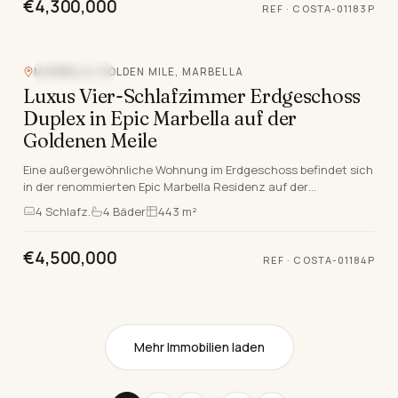
€4,300,000
REF
·
COSTA-01183P
MARBELLA GOLDEN MILE, MARBELLA
BERGBLICK
Luxus Vier-Schlafzimmer Erdgeschoss
Duplex in Epic Marbella auf der
Goldenen Meile
Eine außergewöhnliche Wohnung im Erdgeschoss befindet sich
in der renommierten Epic Marbella Residenz auf der
renommierten Marbella Goldene Meile. Dieses luxur…
4
Schlafz.
4
Bäder
443 m²
€4,500,000
REF
·
COSTA-01184P
Mehr Immobilien laden