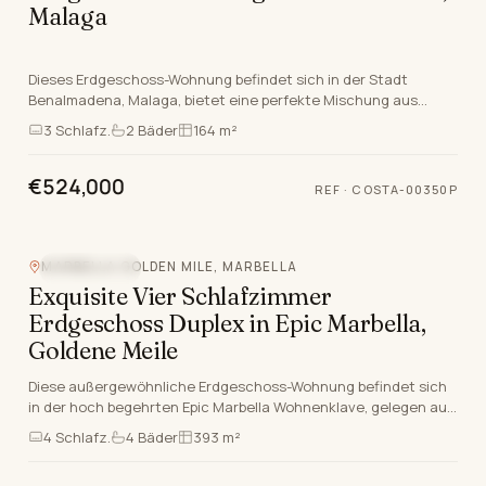
Malaga
Dieses Erdgeschoss-Wohnung befindet sich in der Stadt
Benalmadena, Malaga, bietet eine perfekte Mischung aus
hochwertigem Wohnen und einem lebendigen Lebenssti…
3
Schlafz.
2
Bäder
164 m²
€524,000
REF
·
COSTA-00350P
MARBELLA GOLDEN MILE, MARBELLA
BERGBLICK
Exquisite Vier Schlafzimmer
Erdgeschoss Duplex in Epic Marbella,
Goldene Meile
Diese außergewöhnliche Erdgeschoss-Wohnung befindet sich
in der hoch begehrten Epic Marbella Wohnenklave, gelegen auf
der renommierten Marbella Goldene Meile.…
4
Schlafz.
4
Bäder
393 m²