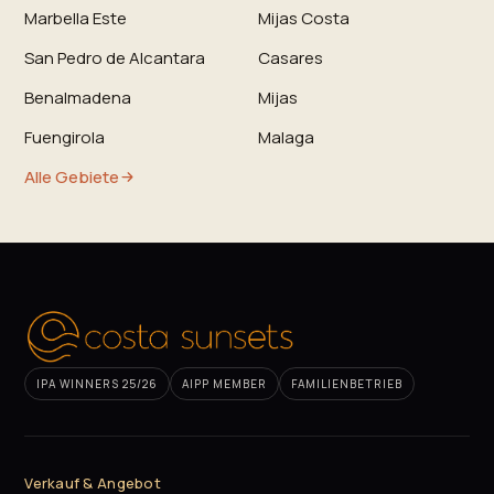
Marbella Este
Mijas Costa
San Pedro de Alcantara
Casares
Benalmadena
Mijas
Fuengirola
Malaga
Alle Gebiete
IPA WINNERS 25/26
AIPP MEMBER
FAMILIENBETRIEB
Verkauf & Angebot