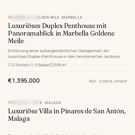
MARBELLA GOLDEN MILE, MARBELLA
MEERBLICK
Luxuriöses Duplex Penthouse mit
Panoramablick in Marbella Goldene
Meile
Einführung einer außergewöhnlichen Gelegenheit, ein
luxuriöses Duplex-Penthouse in den renommierten Jardines
Colgantes zu erwerben, eingebettet in die renommie…
3
Schlafz.
3
Bäder
308 m²
€1,395,000
REF
·
COSTA-01150P
MALAGA - ESTE, MALAGA
MEERBLICK
Luxuriöse Villa in Pinares de San Antón,
Malaga