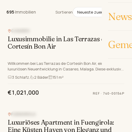
695
Immobilien
695
Immobilien
Sortieren
News 
CASARES
GOLFNAH
Luxusimmobilie in Las Terrazas de
Geme
Cortesín Bon Air
Willkommen bei Las Terrazas de Cortesín Bon Air, einer
luxuriösen Neuentwicklung in Casares, Malaga. Diese exklusive
Immobilie bietet eine Vielzahl atemberaube…
3
Schlafz.
2
Bäder
151 m²
€1,021,000
REF
·
740-00154P
FUENGIROLA
MEERBLICK
Luxuriöses Apartment in Fuengirola:
Eine Küsten Haven von Eleganz und