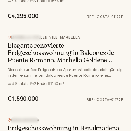
4
Schlafz.
4
Bäder
665 m²
€4,295,000
REF
·
COSTA-01177P
MARBELLA GOLDEN MILE, MARBELLA
STRANDLAGE
Elegante renovierte
Erdgeschosswohnung in Balcones de
Puente Romano, Marbella Goldene
Meile
Dieses luxuriöse Erdgeschoss-Apartment befindet sich günstig
in der renommierten Balcones de Puente Romano, eine
exklusive Adresse auf der renommierten Marbell…
3
Schlafz.
2
Bäder
160 m²
€1,590,000
REF
·
COSTA-01178P
BENALMADENA
MEERBLICK
Erdgeschosswohnung in Benalmadena,