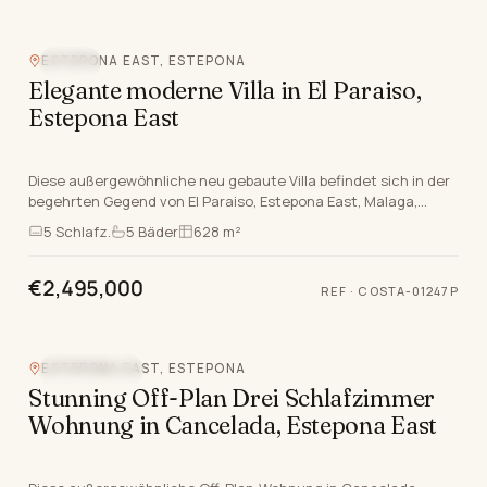
ESTEPONA EAST, ESTEPONA
POOL
Elegante moderne Villa in El Paraiso,
Estepona East
Diese außergewöhnliche neu gebaute Villa befindet sich in der
begehrten Gegend von El Paraiso, Estepona East, Malaga,
perfekt positioniert an der renommierten…
5
Schlafz.
5
Bäder
628 m²
€2,495,000
REF
·
COSTA-01247P
ESTEPONA EAST, ESTEPONA
MEERBLICK
Stunning Off-Plan Drei Schlafzimmer
Wohnung in Cancelada, Estepona East