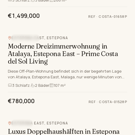
3
Schlafz.
3
Bäder
288 m²
€1,499,000
REF
·
COSTA-01658P
ESTEPONA EAST, ESTEPONA
MEERBLICK
Moderne Dreizimmerwohnung in
Atalaya, Estepona East – Prime Costa
del Sol Living
Diese Off-Plan-Wohnung befindet sich in der begehrten Lage
von Atalaya, Estepona East, Malaga, nur wenige Minuten von
den herrlichen Stränden und erstklassigen…
3
Schlafz.
2
Bäder
107 m²
€780,000
REF
·
COSTA-01528P
ESTEPONA EAST, ESTEPONA
NEUBAU
Luxus Doppelhaushälften in Estepona