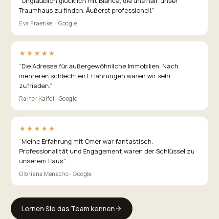
“
Unglaublich glücklich mit Bianca, die uns half, unser
Traumhaus zu finden. Äußerst professionell.
”
Eva Fraenkel · Google
★★★★★
“
Die Adresse für außergewöhnliche Immobilien. Nach
mehreren schlechten Erfahrungen waren wir sehr
zufrieden.
”
Rainer Kaifel · Google
★★★★★
“
Meine Erfahrung mit Omèr war fantastisch.
Professionalität und Engagement waren der Schlüssel zu
unserem Haus.
”
Gloriana Menacho · Google
Lernen Sie das Team kennen