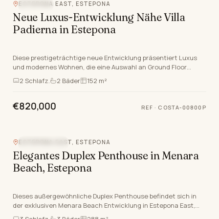
ESTEPONA EAST, ESTEPONA
NEUBAU
Neue Luxus-Entwicklung Nähe Villa
Padierna in Estepona
Diese prestigeträchtige neue Entwicklung präsentiert Luxus
und modernes Wohnen, die eine Auswahl an Ground Floor
Apartments, Apartments und Penthouses bietet,…
2
Schlafz.
2
Bäder
152 m²
€820,000
REF
·
COSTA-00800P
ESTEPONA EAST, ESTEPONA
STRANDLAGE
Elegantes Duplex Penthouse in Menara
Beach, Estepona
Dieses außergewöhnliche Duplex Penthouse befindet sich in
der exklusiven Menara Beach Entwicklung in Estepona East,
einer der begehrtesten Enklaven an der Cost…