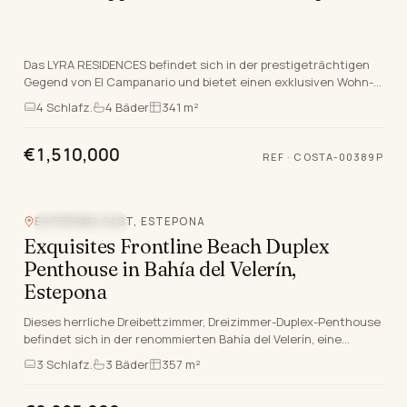
Das LYRA RESIDENCES befindet sich in der prestigeträchtigen
Gegend von El Campanario und bietet einen exklusiven Wohn-
Boutique-Stil-Komplex, der Luxus lebt an…
4
Schlafz.
4
Bäder
341 m²
€1,510,000
REF
·
COSTA-00389P
Video
ESTEPONA EAST, ESTEPONA
STRANDLAGE
Exquisites Frontline Beach Duplex
Penthouse in Bahía del Velerín,
Estepona
Dieses herrliche Dreibettzimmer, Dreizimmer-Duplex-Penthouse
befindet sich in der renommierten Bahía del Velerín, eine
erstklassige Lage zwischen Marbella und…
3
Schlafz.
3
Bäder
357 m²