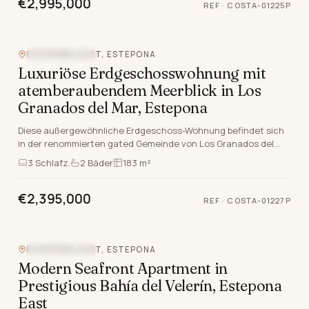
€2,995,000
REF
·
COSTA-01225P
ESTEPONA EAST, ESTEPONA
STRANDLAGE
Luxuriöse Erdgeschosswohnung mit
atemberaubendem Meerblick in Los
Granados del Mar, Estepona
Diese außergewöhnliche Erdgeschoss-Wohnung befindet sich
in der renommierten gated Gemeinde von Los Granados del
Mar, Estepona East, Malaga. Die Unterkunft bef…
3
Schlafz.
2
Bäder
183 m²
€2,395,000
REF
·
COSTA-01227P
Video
ESTEPONA EAST, ESTEPONA
STRANDLAGE
Modern Seafront Apartment in
Prestigious Bahía del Velerín, Estepona
East