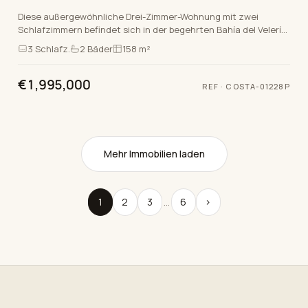
Diese außergewöhnliche Drei-Zimmer-Wohnung mit zwei
Schlafzimmern befindet sich in der begehrten Bahía del Velerín
Gemeinde, die erste Linie zum Strand und Gol…
3
Schlafz.
2
Bäder
158 m²
€1,995,000
REF
·
COSTA-01228P
Mehr Immobilien laden
1
2
3
…
6
›