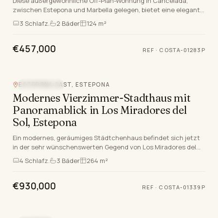
Diese außergewöhnliche Off-Plan-Wohnung in Cancelada,
zwischen Estepona und Marbella gelegen, bietet eine elegante
Verschmelzung von Luxus, Komfort und moderne…
3
Schlafz.
2
Bäder
124 m²
€457,000
REF
·
COSTA-01283P
ESTEPONA EAST, ESTEPONA
MEERBLICK
Modernes Vierzimmer-Stadthaus mit
Panoramablick in Los Miradores del
Sol, Estepona
Ein modernes, geräumiges Städtchenhaus befindet sich jetzt
in der sehr wünschenswerten Gegend von Los Miradores del
Sol, Estepona East. Nur wenige Minuten von…
4
Schlafz.
3
Bäder
264 m²
€930,000
REF
·
COSTA-01339P