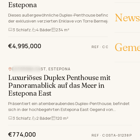
Estepona
News 
Dieses außergewöhnliche Duplex-Penthouse befindet sich in
der exklusiven verzierten Enklave von Torre Bermeja, Estepona
East, eingebettet entlang der berühmten…
3
Schlafz.
4
Bäder
234 m²
Geme
€4,995,000
REF
·
COSTA-01230P
Video
ESTEPONA EAST, ESTEPONA
MEERBLICK
Luxuriöses Duplex Penthouse mit
Panoramablick auf das Meer in
Estepona East
Präsentiert ein atemberaubendes Duplex-Penthouse, befindet
sich in der hochbegehrten Estepona East Gegend von
Estepona, Malaga. Dieses luxuriöse Anwesen befind…
3
Schlafz.
2
Bäder
120 m²
€774,000
REF
·
COSTA-01238P