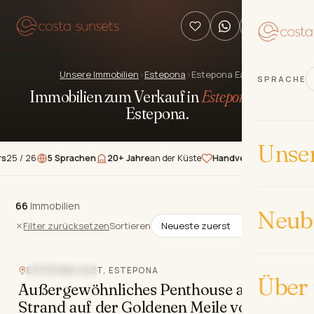
Unsere Immobilien
›
Estepona
›
Estepona East
SPRACHE
Immobilien zum Verkauf in
Estepona East
,
Estepona
.
Unse
5 Sprachen
20+ Jahre
an der Küste
Handverlesene
Immobilien
★★★
66
66
Immobilien
Immobilien
Neub
Filter zurücksetzen
Sortieren
ESTEPONA EAST, ESTEPONA
STRANDLAGE
Über
Außergewöhnliches Penthouse am
Strand auf der Goldenen Meile von