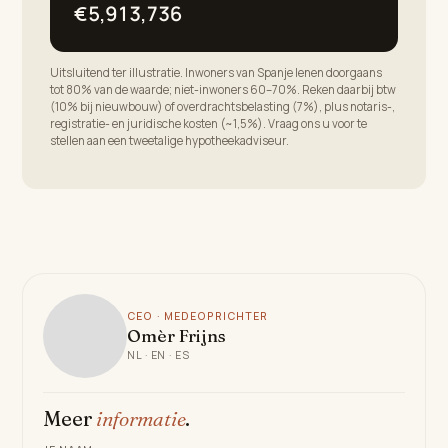
€5,913,736
Spanje. Dit uitzonderlijke pand biedt een zeldzame
kans om een groot herenhuis met nauwgezette
Uitsluitend ter illustratie. Inwoners van Spanje lenen doorgaans
afwerkingen en alle denkbare voorzieningen, allemaal
tot 80% van de waarde; niet-inwoners 60–70%. Reken daarbij btw
(10% bij nieuwbouw) of overdrachtsbelasting (7%), plus notaris-,
slechts momenten van de meest gevierde
registratie- en juridische kosten (~1,5%). Vraag ons u voor te
restaurants, stranden en golf resorts van de Costa del
stellen aan een tweetalige hypotheekadviseur.
Sol.
CEO · MEDEOPRICHTER
Omèr Frijns
NL · EN · ES
Meer
informatie
.