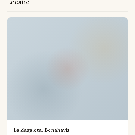
Locatie
en beschikt over technologisch geavanceerde Bang &
Olufsen TV en audio in de hele tijd, terwijl glazen deuren
en dubbele beglazing verder accentueren de woning
lichte, luchtige sfeer. Vermaak gasten in de formele
eetkamer, wijnkelder en bar, of ontspannen op de
weidse privé terrassen met een panoramisch uitzicht
over bergen, zee en de groene aangelegde tuinen.
Accommodatie is ideaal ingericht voor comfort en
privacy. De linkervleugel beschikt over de verfijnde
master suite met een eigen kleedruimte, een eigen
badkamer, een extra apart gastentoilet en directe
toegang tot een eigen terras. De rechtervleugel biedt
nog twee slaapkamers, terwijl een apart
gastenappartement zorgt voor maximale flexibiliteit
voor bezoekers. De ruime kelder beschikt over een
La Zagaleta, Benahavis