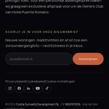
prettigst voelt. Voor een persoonlijk adviesgesprek maken
wij graag een exclusieve afspraak voor u in de Owners Club
van Hotel Puente Romano.
SCHRIJF JE IN VOOR ONZE NIEUWSBRIEF
Nieuwe woningen, marktnotities en af en toe een
zonsondergangfoto — rechtstreeks in je inbox.
Inschrijven
Privacybeleid
Cookiebeleid
Cookie-instellingen
©
2026
Costa Sunsets Development SL
· CIF
B06913016
· Alle rechten
voorbehouden.