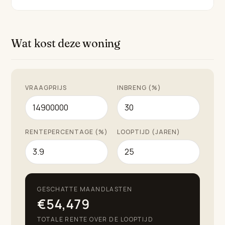
volledig uitgeruste bioscoopruimte, een speeltuin, een
speciale spa-zone met een fitnessruimte, een
verwarmd binnenzwembad, een jacuzzi, een Turks
Wat kost deze woning
bad, een sauna en fitnessapparatuur van Technogym,
die uitgebreid zijn gericht op gezondheid, ontspanning
en wellness.
VRAAGPRIJS
INBRENG (%)
Extra functies zijn overvloedig, met een moderne
Gaggenau keuken, vloerverwarming overal,
aerothermische klimaatregeling, zonnepanelen,
RENTEPERCENTAGE (%)
LOOPTIJD (JAREN)
alarmsysteem, glasvezel internet, overdekte
terrassen, barbecues, wasruimte, en een garage
geschikt voor zes voertuigen. Een
zoutwaterzwembad, weelderige privétuinen en een
GESCHATTE MAANDLASTEN
scala aan recreatieve ruimtes zorgen voor een
€54,479
levensstijl die wordt gedefinieerd door kwaliteit,
TOTALE RENTE OVER DE LOOPTIJD
verfijning en het gerenommeerde klimaat van Zuid-