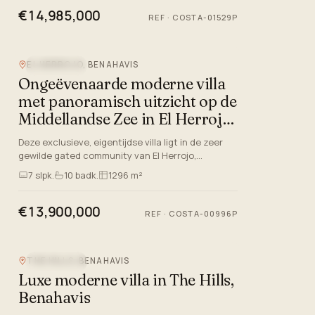
€14,985,000
REF
·
COSTA-01529P
EL HERROJO, BENAHAVIS
ZEEZICHT
Ongeëvenaarde moderne villa
met panoramisch uitzicht op de
Middellandse Zee in El Herrojo,
Benahavis
Deze exclusieve, eigentijdse villa ligt in de zeer
gewilde gated community van El Herrojo,
Benahavis, aan de Costa Del Sol. Gelegen op een
7
slpk.
10
badk.
1296 m²
van de laatst beschi…
€13,900,000
REF
·
COSTA-00996P
Video
THE HILLS, BENAHAVIS
ZEEZICHT
Luxe moderne villa in The Hills,
Benahavis