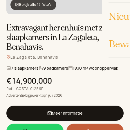
Bekijk alle 17 foto's
Nieu
Extravagant herenhuis met zeven
slaapkamers in La Zagaleta,
Bew
Benahavis
.
La Zagaleta, Benahavis
7 slaapkamers
9 badkamers
1830 m² woonoppervlak
€14,900,000
Ref. · COSTA-01289P
Advertentie bijgewerkt op 1 juli 2026
Meer informatie