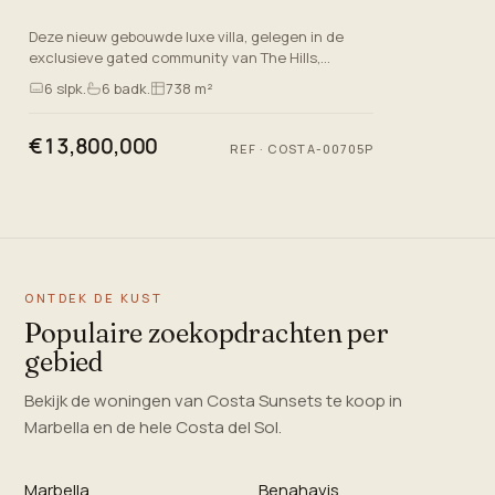
Deze nieuw gebouwde luxe villa, gelegen in de
exclusieve gated community van The Hills,
Benahavis, Malaga, belichaamt moderne luxe
6
slpk.
6
badk.
738 m²
leven. Deze accommodatie is…
€13,800,000
REF
·
COSTA-00705P
ONTDEK DE KUST
Populaire zoekopdrachten per
gebied
Bekijk de woningen van Costa Sunsets te koop in
Marbella en de hele Costa del Sol.
Marbella
Benahavis