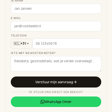
JE NAAM
E-MAIL
TELEFOON
🇳🇱
+31
IETS WAT WE MOETEN WETEN?
Verstuur mijn aanvraag
OF STUUR ONS DIRECT EEN BERICHT
WhatsApp
Omèr