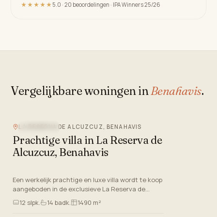
★★★★★
5.0 · 20 beoordelingen · IPA Winners 25/26
Vergelijkbare woningen in
Benahavis
.
Video
LA RESERVA DE ALCUZCUZ, BENAHAVIS
ZEEZICHT
Prachtige villa in La Reserva de
Alcuzcuz, Benahavis
Een werkelijk prachtige en luxe villa wordt te koop
aangeboden in de exclusieve La Reserva de
Alcuzcuz, Benahavis, Malaga. Deze
12
slpk.
14
badk.
1490 m²
accommodatie ligt op een indruk…