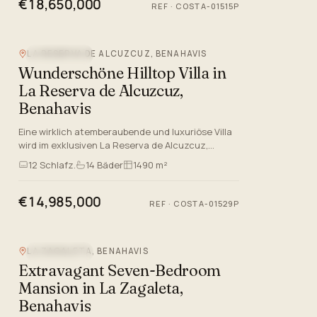
€18,650,000
REF
·
COSTA-01515P
Video
LA RESERVA DE ALCUZCUZ, BENAHAVIS
MEERBLICK
Wunderschöne Hilltop Villa in
La Reserva de Alcuzcuz,
Benahavis
Eine wirklich atemberaubende und luxuriöse Villa
wird im exklusiven La Reserva de Alcuzcuz,
Benahavis, Malaga zum Verkauf angeboten.
12
Schlafz.
14
Bäder
1490 m²
Dieses Anwesen befindet si…
€14,985,000
REF
·
COSTA-01529P
LA ZAGALETA, BENAHAVIS
MEERBLICK
Extravagant Seven-Bedroom
Mansion in La Zagaleta,
Benahavis