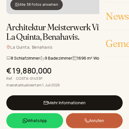
Alle 38 Fotos ansehen
News 
Architektur Meisterwerk Villa in
La Quinta, Benahavis
.
Geme
La Quinta, Benahavis
8 Schlafzimmer
9 Badezimmer
1696 m² Wohnfläche
€19,880,000
Ref. · COSTA-01433P
Inserat aktualisiert am 1. Juli 2026
Mehr Informationen
WhatsApp
Anrufen