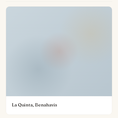
bestehend aus acht Schlafzimmern – mit eigenem Bad
– sowie einer Gästetoilette, begehbaren Schränken
und einem Gästezimmer. Zu den Superior-
Annehmlichkeiten gehören ein moderner Fitnessraum,
eine Sauna, ein Türkisches Bad, ein luxuriöser
Wellnessbereich, ein beheizter Innenpool, ein
Kinoraum, ein Spielraum, ein Weinkeller, ein Büroraum,
ein Personalviertel, Wäschemöglichkeiten und eine
Studie. Der Keller dient als Freizeit-Oase, bietet Platz
für ein Spielzimmer, mehrere Lounges und komplette
Wellnesseinrichtungen.
Sicherheit und Bequemlichkeit sind paramount, mit 24-
Stunden-Sicherheitsdienst, Doppelverglasung,
Fußbodenheizung in Badezimmern, Klimaanlage und
La Quinta, Benahavis
einer geräumigen Garage, die sechs Autos aufnehmen
kann. Bewohner schätzen die Nähe zu erstklassigen