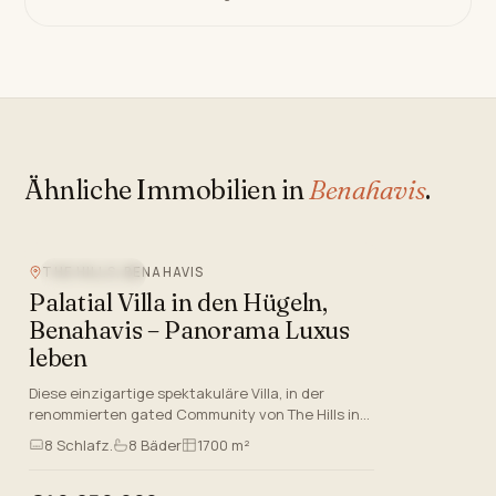
Ähnliche Immobilien in
Benahavis
.
Video
THE HILLS, BENAHAVIS
MEERBLICK
Palatial Villa in den Hügeln,
Benahavis – Panorama Luxus
leben
Diese einzigartige spektakuläre Villa, in der
renommierten gated Community von The Hills in
Benahavis, Málaga gelegen, ist der Inbegriff von
8
Schlafz.
8
Bäder
1700 m²
Costa del Sol Luxu…