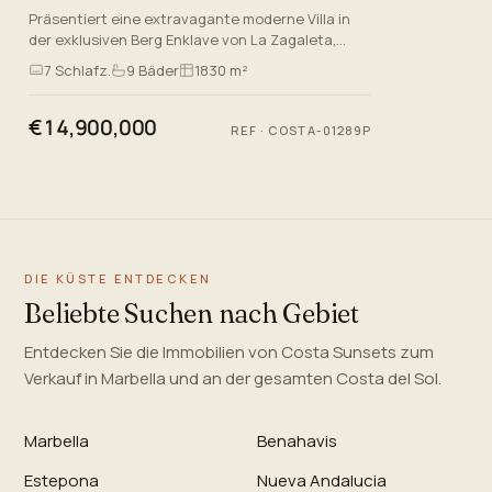
Präsentiert eine extravagante moderne Villa in
der exklusiven Berg Enklave von La Zagaleta,
Benahavis, Malaga. Entwickelt von den
7
Schlafz.
9
Bäder
1830 m²
renommierten Tobal Architekte…
€14,900,000
REF
·
COSTA-01289P
DIE KÜSTE ENTDECKEN
Beliebte Suchen nach Gebiet
Entdecken Sie die Immobilien von Costa Sunsets zum
Verkauf in Marbella und an der gesamten Costa del Sol.
Marbella
Benahavis
Estepona
Nueva Andalucia