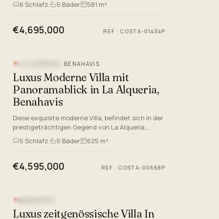
Malaga und bietet einen erstklassigen Lebensstil
6
Schlafz.
5
Bäder
581 m²
an der Costa del Sol. Mi…
€4,695,000
REF
·
COSTA-01434P
LA ALQUERIA, BENAHAVIS
MEERBLICK
Luxus Moderne Villa mit
Panoramablick in La Alqueria,
Benahavis
Diese exquisite moderne Villa, befindet sich in der
prestigeträchtigen Gegend von La Alqueria,
Benahavis, Malaga, verkörpert Luxus leben an der
5
Schlafz.
5
Bäder
625 m²
Costa del Sol.…
€4,595,000
REF
·
COSTA-00658P
Video
BENAHAVIS
MEERBLICK
Luxus zeitgenössische Villa In