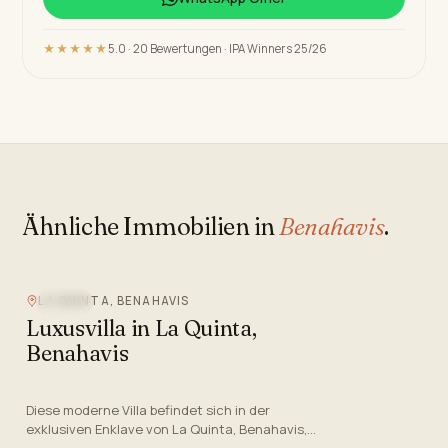
★★★★★
5.0 · 20 Bewertungen · IPA Winners 25/26
Ähnliche Immobilien in
Benahavis
.
Video
LA QUINTA, BENAHAVIS
POOL
Luxusvilla in La Quinta,
Benahavis
Diese moderne Villa befindet sich in der
exklusiven Enklave von La Quinta, Benahavis,