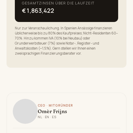
GESAMTZINSEN ÜBER DIE LAUFZEIT
€1,863,422
Nur zur Veranschaulichung. In Spanien Ansässige finanzieren
üblicherweise bis zu 80% des Kaufpreises; Nicht-Residenten 60–
70%. Hinzu kommen IVA (10% bei Neubau) oder
Grunderwerbsteuer (7%) sowie Notar-, Register- und
Anwaltskosten (~1,5%). Gern stellen wir Ihnen einen
zweisprachigen Finanzierungsberater vor.
CEO · MITGRÜNDER
Omèr Frijns
NL · EN · ES