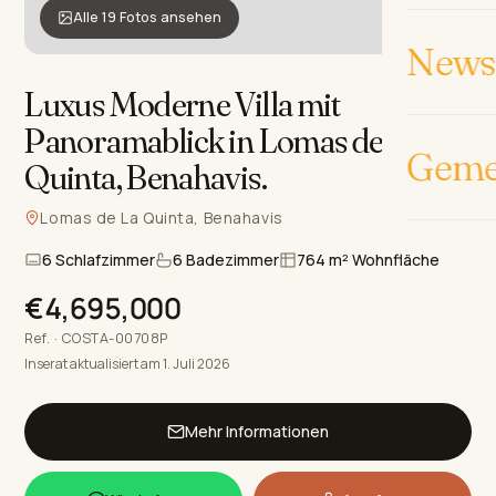
Alle 19 Fotos ansehen
News 
Luxus Moderne Villa mit
Panoramablick in Lomas de La
Geme
Quinta, Benahavis
.
Lomas de La Quinta, Benahavis
6 Schlafzimmer
6 Badezimmer
764 m² Wohnfläche
€4,695,000
Ref. · COSTA-00708P
Inserat aktualisiert am 1. Juli 2026
Mehr Informationen