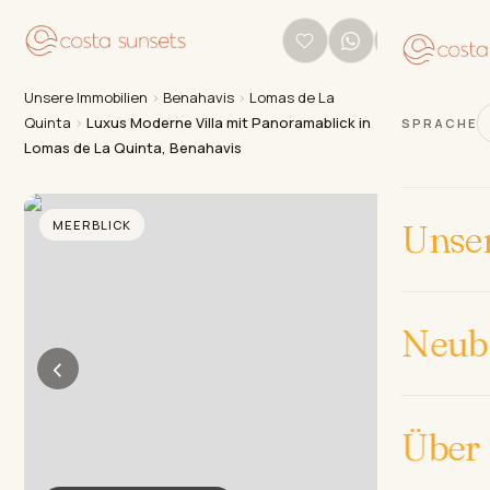
Unsere Immobilien
›
Benahavis
›
Lomas de La
Quinta
›
Luxus Moderne Villa mit Panoramablick in
SPRACHE
Lomas de La Quinta, Benahavis
MEERBLICK
Unse
Neub
‹
›
Über