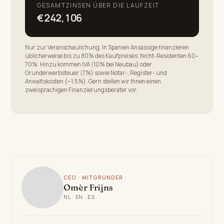
GESAMTZINSEN ÜBER DIE LAUFZEIT
€242,106
Nur zur Veranschaulichung. In Spanien Ansässige finanzieren
üblicherweise bis zu 80% des Kaufpreises; Nicht-Residenten 60–
70%. Hinzu kommen IVA (10% bei Neubau) oder
Grunderwerbsteuer (7%) sowie Notar-, Register- und
Anwaltskosten (~1,5%). Gern stellen wir Ihnen einen
zweisprachigen Finanzierungsberater vor.
CEO · MITGRÜNDER
Omèr Frijns
NL · EN · ES