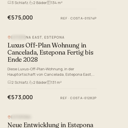
an der herrlichen Costa del Sol. Diese
3
Schlafz.
2
Bäder
134 m²
wunderschön gestaltete Residenz ist Teil ei…
€575,000
REF
·
COSTA-01574P
ESTEPONA EAST, ESTEPONA
POOL
Luxus Off-Plan Wohnung in
Cancelada, Estepona Fertig bis
Ende 2028
Diese Luxus-Off-Plan-Wohnung, in der
Hauptortschaft von Cancelada, Estepona East,
bietet eine außergewöhnliche Gelegenheit für
2
Schlafz.
2
Bäder
131 m²
zeitgenössisches Leben an der Co…
€573,000
REF
·
COSTA-01282P
ESTEPONA
MEERBLICK
Neue Entwicklung in Estepona