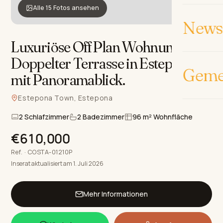
Alle 15 Fotos ansehen
News 
Luxuriöse Off Plan Wohnung mit
Doppelter Terrasse in Estepona
Geme
mit Panoramablick
.
Estepona Town, Estepona
2 Schlafzimmer
2 Badezimmer
96 m² Wohnfläche
€610,000
Ref. · COSTA-01210P
Inserat aktualisiert am 1. Juli 2026
Mehr Informationen