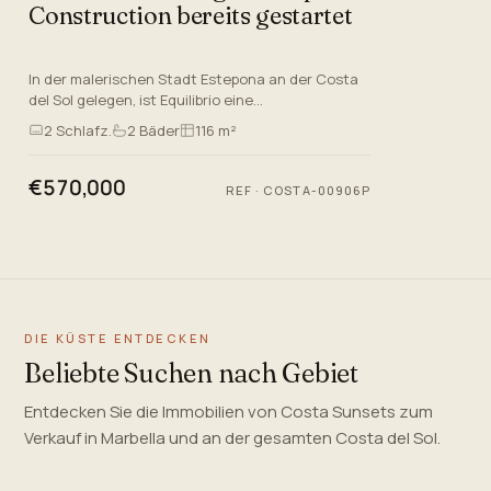
Construction bereits gestartet
In der malerischen Stadt Estepona an der Costa
del Sol gelegen, ist Equilibrio eine
atemberaubende neue Entwicklung, die eine
2
Schlafz.
2
Bäder
116 m²
unübertroffene Lebensqualität bie…
€570,000
REF
·
COSTA-00906P
DIE KÜSTE ENTDECKEN
Beliebte Suchen nach Gebiet
Entdecken Sie die Immobilien von Costa Sunsets zum
Verkauf in Marbella und an der gesamten Costa del Sol.