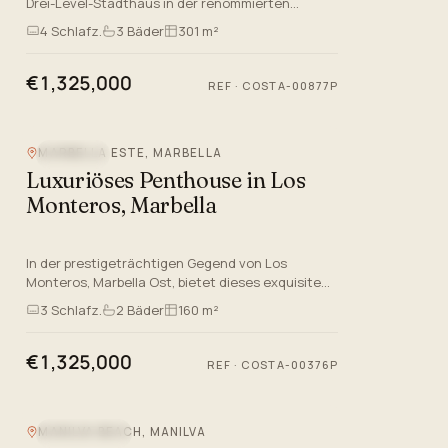
Drei-Level-Stadthaus in der renommierten
Gegend von Nagüeles, auf der renommierten
4
Schlafz.
3
Bäder
301 m²
Marbella Goldene Meile in Malag…
€1,325,000
REF
·
COSTA-00877P
MARBELLA ESTE, MARBELLA
NEUBAU
Luxuriöses Penthouse in Los
Monteros, Marbella
In der prestigeträchtigen Gegend von Los
Monteros, Marbella Ost, bietet dieses exquisite
Penthouse eine Mischung aus Luxus und Komfort,
3
Schlafz.
2
Bäder
160 m²
die die Qualität Lifest…
€1,325,000
REF
·
COSTA-00376P
MANILVA BEACH, MANILVA
MEERBLICK