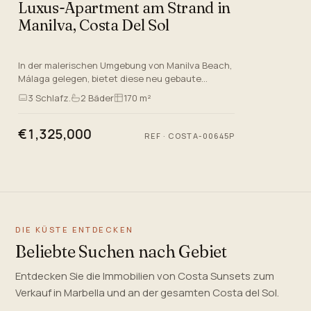
Luxus-Apartment am Strand in
Manilva, Costa Del Sol
In der malerischen Umgebung von Manilva Beach,
Málaga gelegen, bietet diese neu gebaute
Wohnung eine außergewöhnliche Gelegenheit,
3
Schlafz.
2
Bäder
170 m²
den luxuriösen Lifestyle-Syn…
€1,325,000
REF
·
COSTA-00645P
DIE KÜSTE ENTDECKEN
Beliebte Suchen nach Gebiet
Entdecken Sie die Immobilien von Costa Sunsets zum
Verkauf in Marbella und an der gesamten Costa del Sol.