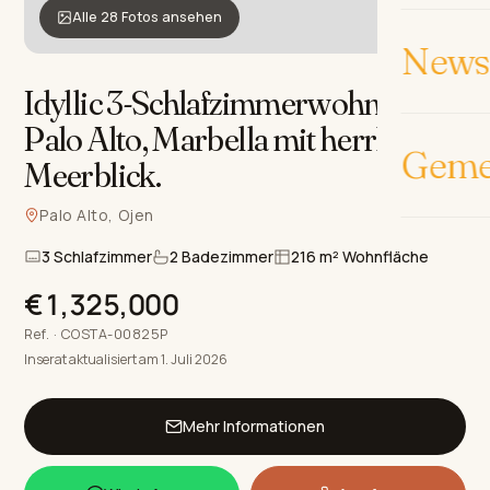
Alle 28 Fotos ansehen
News 
Idyllic 3-Schlafzimmerwohnung in
Palo Alto, Marbella mit herrlichem
Geme
Meerblick
.
Palo Alto, Ojen
3 Schlafzimmer
2 Badezimmer
216 m² Wohnfläche
€1,325,000
Ref. · COSTA-00825P
Inserat aktualisiert am 1. Juli 2026
Mehr Informationen