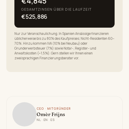
€4,845
GESAMTZINSEN ÜBER DIE LAUFZEIT
€525,886
Nur zur Veranschaulichung. In Spanien Ansässige finanzieren
üblicherweise bis zu 80% des Kaufpreises; Nicht-Residenten 60–
70%. Hinzu kommen IVA (10% bei Neubau) oder
Grunderwerbsteuer (7%) sowie Notar-, Register- und
Anwaltskosten (~1,5%). Gern stellen wir Ihnen einen
zweisprachigen Finanzierungsberater vor.
CEO · MITGRÜNDER
Omèr Frijns
NL · EN · ES