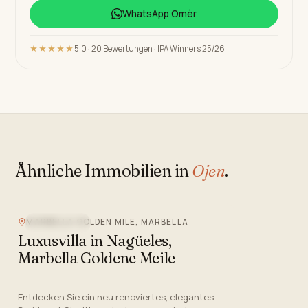
WhatsApp
Omèr
★★★★★
5.0 · 20 Bewertungen · IPA Winners 25/26
Ähnliche Immobilien in
Ojen
.
MARBELLA GOLDEN MILE, MARBELLA
MEERBLICK
Luxusvilla in Nagüeles,
Marbella Goldene Meile
Entdecken Sie ein neu renoviertes, elegantes