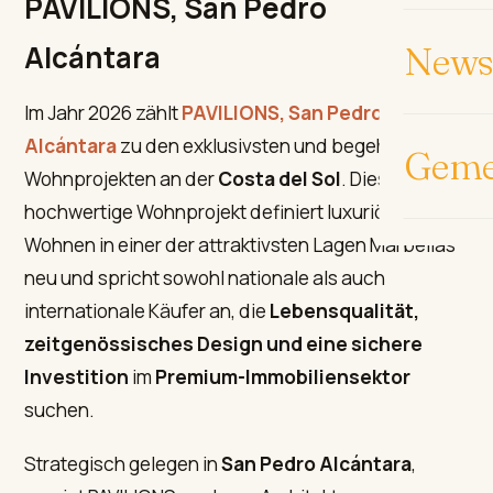
PAVILIONS, San Pedro
Alcántara
News 
Im Jahr 2026 zählt
PAVILIONS, San Pedro
Alcántara
zu den exklusivsten und begehrtesten
Geme
Wohnprojekten an der
Costa del Sol
. Dieses
hochwertige Wohnprojekt definiert luxuriöses
Wohnen in einer der attraktivsten Lagen Marbellas
neu und spricht sowohl nationale als auch
internationale Käufer an, die
Lebensqualität,
zeitgenössisches Design und eine sichere
Investition
im
Premium-Immobiliensektor
suchen.
Strategisch gelegen in
San Pedro Alcántara
,