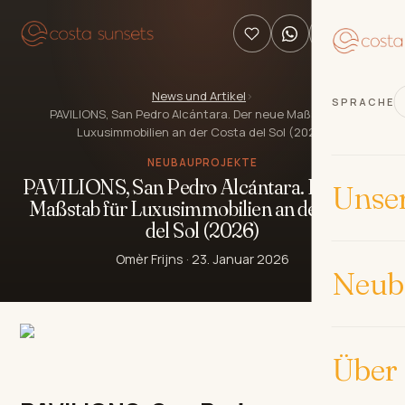
News und Artikel
›
SPRACHE
PAVILIONS, San Pedro Alcántara. Der neue Maßstab für
Luxusimmobilien an der Costa del Sol (2026)
NEUBAUPROJEKTE
PAVILIONS, San Pedro Alcántara. Der neue
Unse
Maßstab für Luxusimmobilien an der Costa
del Sol (2026)
Omèr Frijns
·
23. Januar 2026
Neub
Über