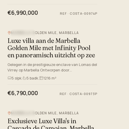
accommodatie ligt…
€6,990,000
REF
·
COSTA-00974P
MARBELLA GOLDEN MILE, MARBELLA
ZEEZICHT
Luxe villa aan de Marbella
Golden Mile met Infinity Pool
en panoramisch uitzicht op zee
Gelegen in de prestigieuze enclave van Lomas del
Virrey op Marbella Ontworpen door
gerenommeerde architecten Gonzalez &
5
slpk.
5
badk.
1216 m²
Jacobson, is dit het grootste van een e…
€6,790,000
REF
·
COSTA-00973P
MARBELLA GOLDEN MILE, MARBELLA
ZEEZICHT
Exclusieve Luxe Villa's in
Cascada de Camojan, Marbella