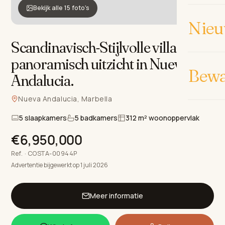
Bekijk alle 15 foto's
Nieu
Scandinavisch-Stijlvolle villa met
panoramisch uitzicht in Nueva
Bew
Andalucia
.
Nueva Andalucia, Marbella
5 slaapkamers
5 badkamers
312 m² woonoppervlak
€6,950,000
Ref. · COSTA-00944P
Advertentie bijgewerkt op 1 juli 2026
Meer informatie