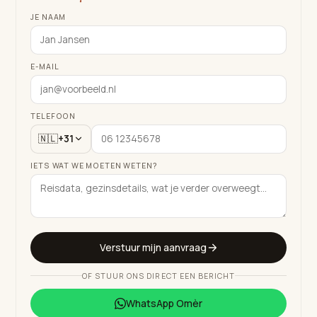
JE NAAM
E-MAIL
TELEFOON
🇳🇱
+31
IETS WAT WE MOETEN WETEN?
Verstuur mijn aanvraag
OF STUUR ONS DIRECT EEN BERICHT
WhatsApp
Omèr