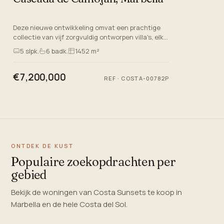
Deze nieuwe ontwikkeling omvat een prachtige
collectie van vijf zorgvuldig ontworpen villa's, elk
vervaardigd volgens de hoogste normen. Gelegen
5
slpk.
6
badk.
1452 m²
in een uitstek…
€7,200,000
REF
·
COSTA-00782P
ONTDEK DE KUST
Populaire zoekopdrachten per
gebied
Bekijk de woningen van Costa Sunsets te koop in
Marbella en de hele Costa del Sol.