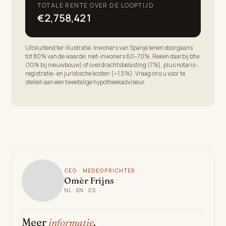
TOTALE RENTE OVER DE LOOPTIJD
€2,758,421
Uitsluitend ter illustratie. Inwoners van Spanje lenen doorgaans
tot 80% van de waarde; niet-inwoners 60–70%. Reken daarbij btw
(10% bij nieuwbouw) of overdrachtsbelasting (7%), plus notaris-,
registratie- en juridische kosten (~1,5%). Vraag ons u voor te
stellen aan een tweetalige hypotheekadviseur.
CEO · MEDEOPRICHTER
Omèr Frijns
NL · EN · ES
Meer
informatie
.