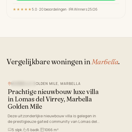
★★★★★
5.0 · 20 beoordelingen · IPA Winners 25/26
Vergelijkbare woningen in
Marbella
.
MARBELLA GOLDEN MILE, MARBELLA
ZEEZICHT
Prachtige nieuwbouw luxe villa
in Lomas del Virrey, Marbella
Golden Mile
Deze uitzonderlijke nieuwbouw villa is gelegen in
de prestigieuze gated community van Lomas del
Virrey, genesteld in Marbella. Deze centrale
5
slpk.
5
badk.
1066 m²