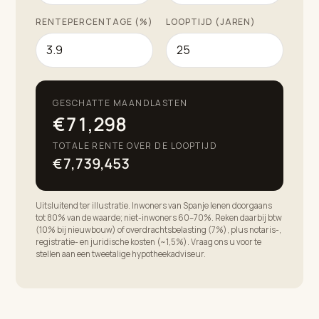
RENTEPERCENTAGE (%)
LOOPTIJD (JAREN)
GESCHATTE MAANDLASTEN
€71,298
TOTALE RENTE OVER DE LOOPTIJD
€7,739,453
Uitsluitend ter illustratie. Inwoners van Spanje lenen doorgaans
tot 80% van de waarde; niet-inwoners 60–70%. Reken daarbij btw
(10% bij nieuwbouw) of overdrachtsbelasting (7%), plus notaris-,
registratie- en juridische kosten (~1,5%). Vraag ons u voor te
stellen aan een tweetalige hypotheekadviseur.