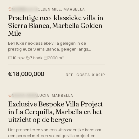
MARBELLA GOLDEN MILE, MARBELLA
ZEEZICHT
Prachtige neo-klassieke villa in
Sierra Blanca, Marbella Golden
Mile
Een luxe neoklassieke villa gelegen in de
prestigieuze Sierra Blanca, gelegen langs
Marbella's beroemde Golden Mile. Deze
10
slpk.
7
badk.
2000 m²
uitzonderlijke drie verdiepingen tell…
€18,000,000
REF
·
COSTA-01001P
NUEVA ANDALUCIA, MARBELLA
ZEEZICHT
Exclusive Bespoke Villa Project
in La Cerquilla, Marbella en het
uitzicht op de bergen
Het presenteren van een uitzonderlijke kans om
een perceel met een volledige villa project en