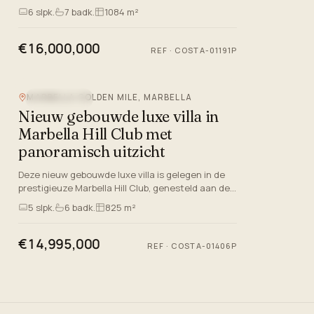
bouwvergunning op zijn plaats, gelegen in de
6
slpk.
7
badk.
1084 m²
prestigieuze enclave…
€16,000,000
REF
·
COSTA-01191P
MARBELLA GOLDEN MILE, MARBELLA
BERGZICHT
Nieuw gebouwde luxe villa in
Marbella Hill Club met
panoramisch uitzicht
Deze nieuw gebouwde luxe villa is gelegen in de
prestigieuze Marbella Hill Club, genesteld aan de
beroemde Marbella Golden Mile, Málaga. De
5
slpk.
6
badk.
825 m²
accommodatie heeft…
€14,995,000
REF
·
COSTA-01406P