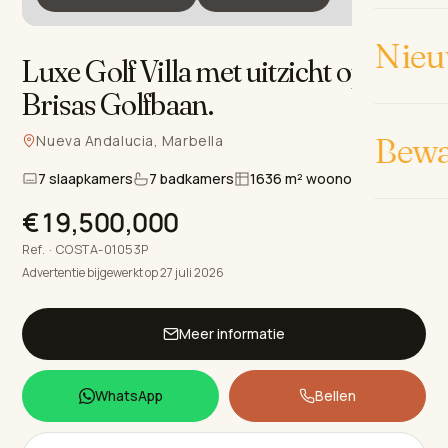
Nieu
Luxe Golf Villa met uitzicht op Las
Brisas Golfbaan
.
Bew
Nueva Andalucia, Marbella
7 slaapkamers
7 badkamers
1636 m² woonoppervlak
€19,500,000
Ref. · COSTA-01053P
Advertentie bijgewerkt op 27 juli 2026
Meer informatie
WhatsApp
Bellen