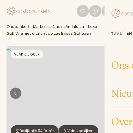
Ons aanbod
›
Marbella
›
Nueva Andalucia
›
Luxe
Golf Villa met uitzicht op Las Brisas Golfbaan
EN
TAAL
VLAK BIJ GOLF
Ons 
Nie
‹
›
Over
Bekijk alle 34 foto's
Video bekijken