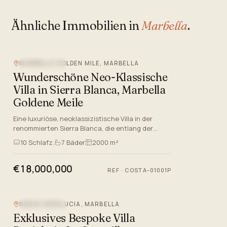
Ähnliche Immobilien in
Marbella
.
MARBELLA GOLDEN MILE, MARBELLA
MEERBLICK
Wunderschöne Neo-Klassische
Villa in Sierra Blanca, Marbella
Goldene Meile
Eine luxuriöse, neoklassizistische Villa in der
renommierten Sierra Blanca, die entlang der
renommierten Goldenen Meile von Marbella liegt.
10
Schlafz.
7
Bäder
2000 m²
Diese außergewöhnli…
€18,000,000
REF
·
COSTA-01001P
NUEVA ANDALUCIA, MARBELLA
MEERBLICK
Exklusives Bespoke Villa