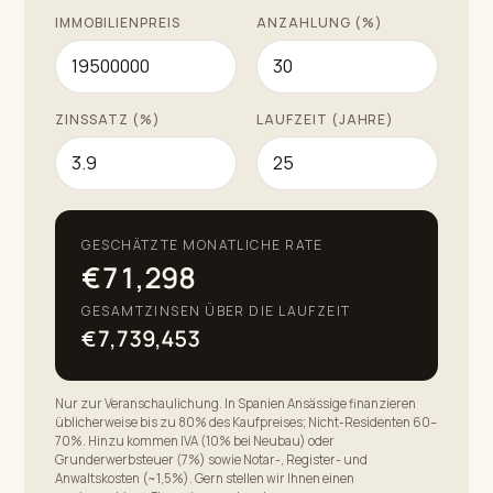
IMMOBILIENPREIS
ANZAHLUNG (%)
begehrtesten Adressen der Costa del Sol.
ZINSSATZ (%)
LAUFZEIT (JAHRE)
GESCHÄTZTE MONATLICHE RATE
€71,298
GESAMTZINSEN ÜBER DIE LAUFZEIT
€7,739,453
Nur zur Veranschaulichung. In Spanien Ansässige finanzieren
üblicherweise bis zu 80% des Kaufpreises; Nicht-Residenten 60–
70%. Hinzu kommen IVA (10% bei Neubau) oder
Grunderwerbsteuer (7%) sowie Notar-, Register- und
Anwaltskosten (~1,5%). Gern stellen wir Ihnen einen