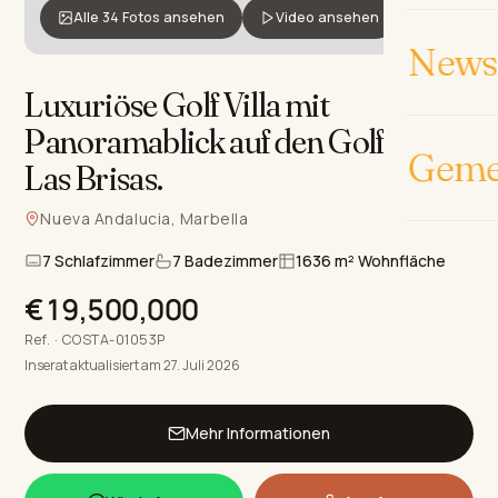
Alle 34 Fotos ansehen
Video ansehen
News 
Luxuriöse Golf Villa mit
Panoramablick auf den Golfplatz
Geme
Las Brisas
.
Nueva Andalucia, Marbella
7 Schlafzimmer
7 Badezimmer
1636 m² Wohnfläche
€19,500,000
Ref. · COSTA-01053P
Inserat aktualisiert am 27. Juli 2026
Mehr Informationen