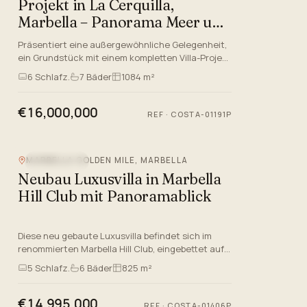
Projekt in La Cerquilla,
Marbella – Panorama Meer und
Bergblick
Präsentiert eine außergewöhnliche Gelegenheit,
ein Grundstück mit einem kompletten Villa-Projekt
und Baulizenz im Platz zu erwerben, in der
6
Schlafz.
7
Bäder
1084 m²
renommierten Enklav…
€16,000,000
REF
·
COSTA-01191P
MARBELLA GOLDEN MILE, MARBELLA
BERGBLICK
Neubau Luxusvilla in Marbella
Hill Club mit Panoramablick
Diese neu gebaute Luxusvilla befindet sich im
renommierten Marbella Hill Club, eingebettet auf
der renommierten Marbella Goldene Meile,
5
Schlafz.
6
Bäder
825 m²
Málaga. Das Anwesen ver…
€14,995,000
REF
·
COSTA-01406P