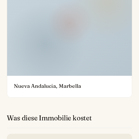
nicht kompromisslos mit gated Community Access,
Überwachungskameras, einem Alarmsystem und einer
gepanzerten Tür. Zu den weiteren Annehmlichkeiten
gehören eine private Garage, eine Personalunterkunft,
eine Gästewohnung, ein Büroraum,
Wäschemöglichkeiten, Hausautomation, Glasfaser-
Internetzugang, Fußbodenheizung und Klimaanlage im
gesamten Gebäude.
Diese Villa kombiniert mit erstklassiger Nähe zu
Nueva Andalucia, Marbella
internationalen Schulen, gehobenen Restaurants,
Boutiquen, Puerto Banus und wichtigen
Annehmlichkeiten, bietet anspruchsvolle Küstenleben
mit einem Schwerpunkt auf Privatsphäre,
Was diese Immobilie kostet
Wohlbefinden und Lebensstil. Sein ausgezeichneter
Zustand und durchdachte kuratierte Funktionen
versprechen mühelose Freude in einer der