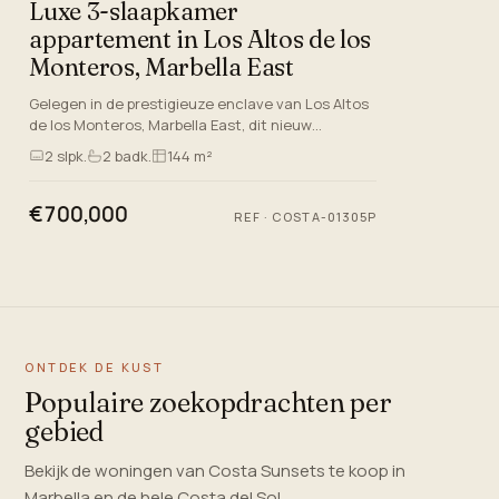
Luxe 3-slaapkamer
appartement in Los Altos de los
Monteros, Marbella East
Gelegen in de prestigieuze enclave van Los Altos
de los Monteros, Marbella East, dit nieuw
gebouwde middelste verdieping appartement
2
slpk.
2
badk.
144 m²
epitomises luxe wonen aan…
€700,000
REF
·
COSTA-01305P
ONTDEK DE KUST
Populaire zoekopdrachten per
gebied
Bekijk de woningen van Costa Sunsets te koop in
Marbella en de hele Costa del Sol.