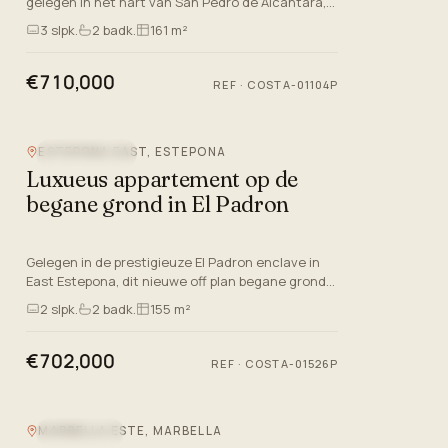
gelegen in het hart van San Pedro de Alcantara,
Malaga, aan de prachtige Costa del Sol. Dit off-
3
slpk.
2
badk.
161 m²
plan, dat is ingest…
€710,000
REF
·
COSTA-01104P
ESTEPONA EAST, ESTEPONA
NIEUWBOUW
Luxueus appartement op de
begane grond in El Padron
Gelegen in de prestigieuze El Padron enclave in
East Estepona, dit nieuwe off plan begane grond
appartement biedt een uitstekende kans om zich
2
slpk.
2
badk.
155 m²
onder te dompele…
€702,000
REF
·
COSTA-01526P
MARBELLA ESTE, MARBELLA
ZEEZICHT