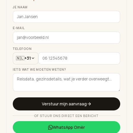
JE NAAM
E-MAIL
TELEFOON
🇳🇱
+31
IETS WAT WE MOETEN WETEN?
Verstuur mijn aanvraag
OF STUUR ONS DIRECT EEN BERICHT
WhatsApp
Omèr