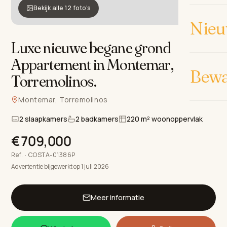
Bekijk alle 12 foto's
Nieu
Luxe nieuwe begane grond
Appartement in Montemar,
Bew
Torremolinos
.
Montemar, Torremolinos
2 slaapkamers
2 badkamers
220 m² woonoppervlak
€709,000
Ref. · COSTA-01386P
Advertentie bijgewerkt op 1 juli 2026
Meer informatie