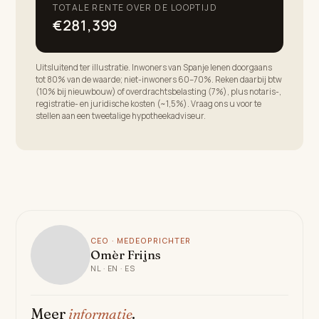
TOTALE RENTE OVER DE LOOPTIJD
€281,399
Uitsluitend ter illustratie. Inwoners van Spanje lenen doorgaans
tot 80% van de waarde; niet-inwoners 60–70%. Reken daarbij btw
(10% bij nieuwbouw) of overdrachtsbelasting (7%), plus notaris-,
registratie- en juridische kosten (~1,5%). Vraag ons u voor te
stellen aan een tweetalige hypotheekadviseur.
CEO · MEDEOPRICHTER
Omèr Frijns
NL · EN · ES
Meer
informatie
.