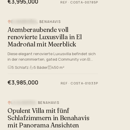
€3,995,000
REF
·
COSTA-00785P
EL MADROÑAL, BENAHAVIS
MEERBLICK
Atemberaubende voll
renovierte Luxusvilla in El
Madroñal mit Meerblick
Diese elegant renovierte Luxusvilla befindet sich
in der renommierten, gated Community von El
Madroñal in Benahavis, Málaga, und bietet sowohl
5
Schlafz.
5
Bäder
450 m²
Privatsphäre als…
€3,985,000
REF
·
COSTA-01033P
LA ALQUERIA, BENAHAVIS
MEERBLICK
Opulent Villa mit fünf
Schlafzimmern in Benahavis
mit Panorama Ansichten