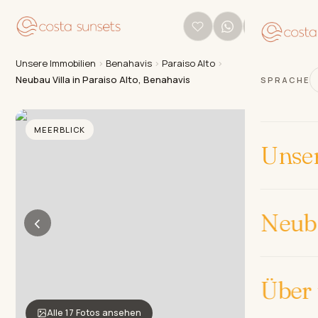
Unsere Immobilien
›
Benahavis
›
Paraiso Alto
›
Neubau Villa in Paraiso Alto, Benahavis
SPRACHE
MEERBLICK
Unse
Neub
‹
›
Über
Alle 17 Fotos ansehen