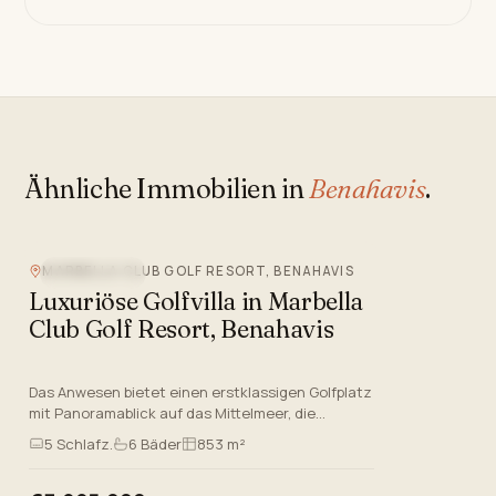
Ähnliche Immobilien in
Benahavis
.
MARBELLA CLUB GOLF RESORT, BENAHAVIS
MEERBLICK
Luxuriöse Golfvilla in Marbella
Club Golf Resort, Benahavis
Das Anwesen bietet einen erstklassigen Golfplatz
mit Panoramablick auf das Mittelmeer, die
umliegenden Berge und den sorgfältig gepflegten
5
Schlafz.
6
Bäder
853 m²
Golfplatz. Mit seine…