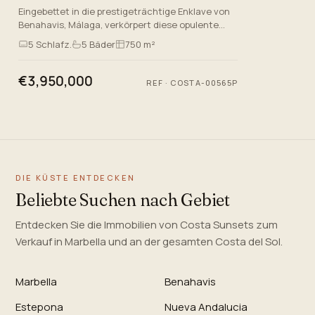
Eingebettet in die prestigeträchtige Enklave von
Benahavis, Málaga, verkörpert diese opulente
Villa Luxus, die an der Costa del Sol lebt. Das
5
Schlafz.
5
Bäder
750 m²
moderne Design de…
€3,950,000
REF
·
COSTA-00565P
DIE KÜSTE ENTDECKEN
Beliebte Suchen nach Gebiet
Entdecken Sie die Immobilien von Costa Sunsets zum
Verkauf in Marbella und an der gesamten Costa del Sol.
Marbella
Benahavis
Estepona
Nueva Andalucia