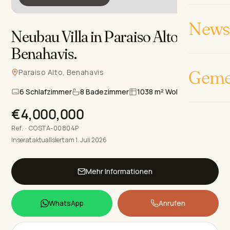
News 
Neubau Villa in Paraiso Alto,
Benahavis
.
Geme
Paraiso Alto, Benahavis
6 Schlafzimmer
8 Badezimmer
1038 m² Wohnfläche
€4,000,000
Ref. · COSTA-00804P
Inserat aktualisiert am 1. Juli 2026
Mehr Informationen
WhatsApp
Anrufen