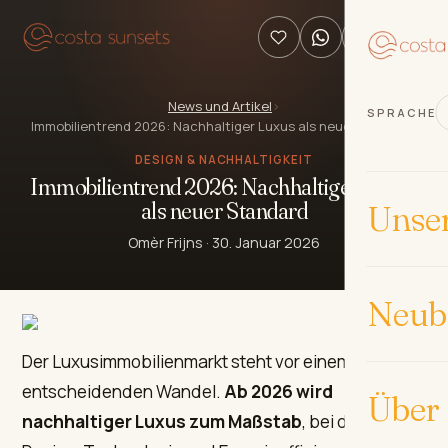
News und Artikel
›
SPRACHE
Immobilientrend 2026: Nachhaltiger Luxus als neuer Standard
DESIGN & NACHHALTIGKEIT
Immobilientrend 2026: Nachhaltiger Luxus
als neuer Standard
Unse
Omèr Frijns
·
30. Januar 2026
Neub
Der Luxusimmobilienmarkt steht vor einem
entscheidenden Wandel.
Ab 2026 wird
Über
nachhaltiger Luxus zum Maßstab
, bei dem