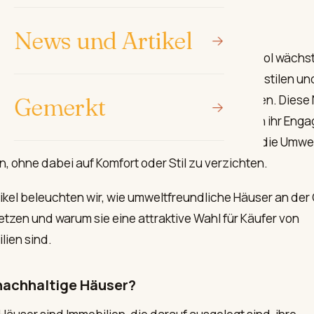
News und Artikel
e nach nachhaltigen Häusern an der Costa del Sol wächst
steigendes Interesse an umweltbewussten Lebensstilen un
Bewusstsein für Energieeffizienz zurückzuführen. Dies
Gemerkt
h nicht nur durch Luxus aus, sondern auch durch ihr Eng
it. Sie bieten Häuser, die darauf ausgelegt sind, die Umw
n, ohne dabei auf Komfort oder Stil zu verzichten.
tikel beleuchten wir, wie umweltfreundliche Häuser an der
etzen und warum sie eine attraktive Wahl für Käufer von
ien sind.
nachhaltige Häuser?