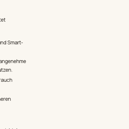
tet
und Smart-
ne angenehme
utzen.
brauch
heren