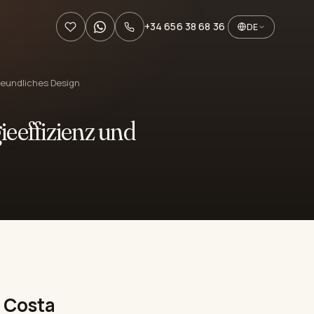
+34 656 38 68 36
DE
reundliches Design
ieeffizienz und
 Costa