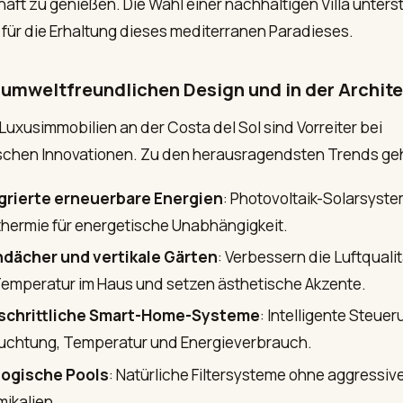
aft zu genießen. Die Wahl einer nachhaltigen Villa unters
ür die Erhaltung dieses mediterranen Paradieses.
 umweltfreundlichen Design und in der Archite
Luxusimmobilien an der Costa del Sol sind Vorreiter bei
ischen Innovationen. Zu den herausragendsten Trends ge
grierte erneuerbare Energien
: Photovoltaik-Solarsyst
hermie für energetische Unabhängigkeit.
dächer und vertikale Gärten
: Verbessern die Luftquali
Temperatur im Haus und setzen ästhetische Akzente.
schrittliche Smart-Home-Systeme
: Intelligente Steue
uchtung, Temperatur und Energieverbrauch.
ogische Pools
: Natürliche Filtersysteme ohne aggressiv
ikalien.