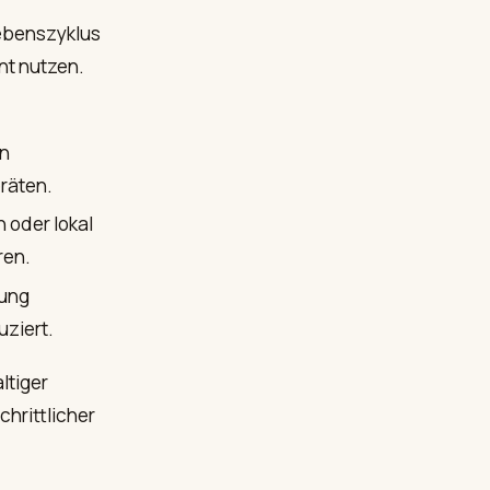
ebenszyklus
nt nutzen.
en
räten.
 oder lokal
ren.
tung
uziert.
ltiger
chrittlicher