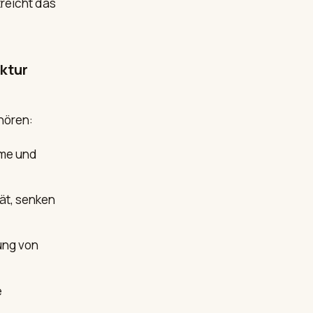
treicht das
ktur
hören:
eme und
tät, senken
rung von
e