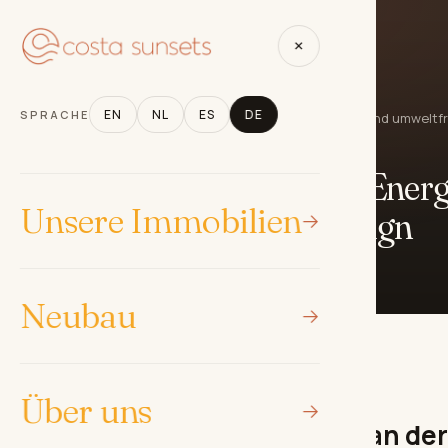
nsere Immobilien
Neubau
Über uns
News und Artikel
×
EN
NL
ES
DE
SPRACHE
Nachhaltige Häuser an der Costa del Sol: Energieeffizienz und umweltf
DESIGN & NACHHALTIGKEIT
user an der Costa del Sol: Energ
Unsere Immobilien
umweltfreundliches Design
Omèr Frijns
·
18. Dezember 2024
Neubau
Über uns
mobilien und Nachhaltigkeit an der