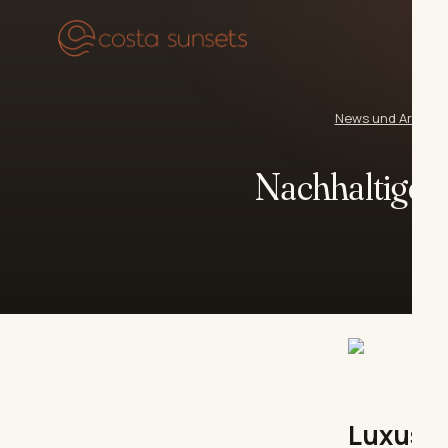
U
News und Artikel
›
Nachhaltige Hä
Luxusim