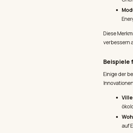
Mod
Ener
Diese Merkma
verbessern a
Beispiele 
Einige der b
Innovationen
Vill
ökol
Woh
auf 