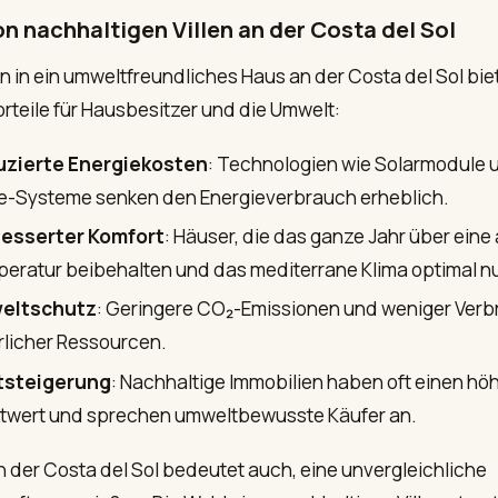
on nachhaltigen Villen an der Costa del Sol
on in ein umweltfreundliches Haus an der Costa del Sol bie
orteile für Hausbesitzer und die Umwelt:
zierte Energiekosten
: Technologien wie Solarmodule 
-Systeme senken den Energieverbrauch erheblich.
esserter Komfort
: Häuser, die das ganze Jahr über ei
eratur beibehalten und das mediterrane Klima optimal n
eltschutz
: Geringere CO₂-Emissionen und weniger Ver
rlicher Ressourcen.
tsteigerung
: Nachhaltige Immobilien haben oft einen hö
twert und sprechen umweltbewusste Käufer an.
 der Costa del Sol bedeutet auch, eine unvergleichliche