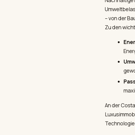
Nachhaltige 
Umweltbelas
– von der Ba
Zu den wich
Ener
Ener
Umwe
gewo
Pass
maxi
An der Costa
Luxusimmobil
Technologie