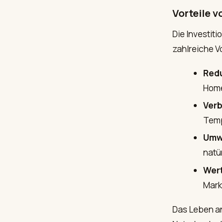
Vorteile v
Die Investiti
zahlreiche V
Redu
Home
Verb
Temp
Umw
natü
Wer
Mark
Das Leben an