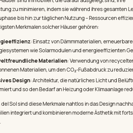
Häuser sind Immobilien, die darauf ausgelegt sind, ihre
tung zu minimieren, indem sie während ihres gesamten L
uphase bis hin zur täglichen Nutzung – Ressourcen effizie
tigsten Merkmalen solcher Häuser gehören:
gieeffizienz
: Einsatz von Dämmmaterialien, erneuerbar
giesystemen wie Solarmodulen und energieeffizienten Ge
ltfreundliche Materialien
: Verwendung von recycelten
nnenen Materialien, um den CO₂-Fußabdruck zu reduzie
ives Design
: Architektur, die natürliches Licht und Belüf
miert und so den Bedarf an Heizung oder Klimaanlage red
 del Sol sind diese Merkmale nahtlos in das Design nachha
ien integriert und kombinieren moderne Ästhetik mit forts
.