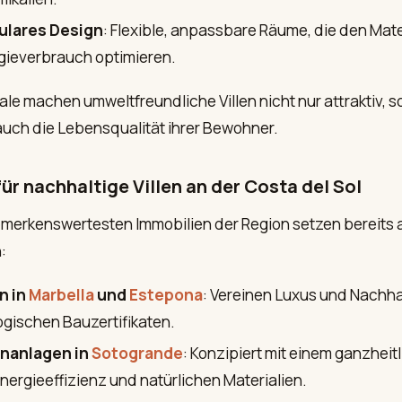
ulares Design
: Flexible, anpassbare Räume, die den Mate
gieverbrauch optimieren.
le machen umweltfreundliche Villen nicht nur attraktiv, 
uch die Lebensqualität ihrer Bewohner.
für nachhaltige Villen an der Costa del Sol
emerkenswertesten Immobilien der Region setzen bereits 
:
en in
Marbella
und
Estepona
: Vereinen Luxus und Nachhal
ogischen Bauzertifikaten.
nanlagen in
Sotogrande
: Konzipiert mit einem ganzheit
Energieeffizienz und natürlichen Materialien.