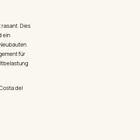
 rasant. Dies
d ein
e Neubauten
agement für
eltbelastung
 Costa del