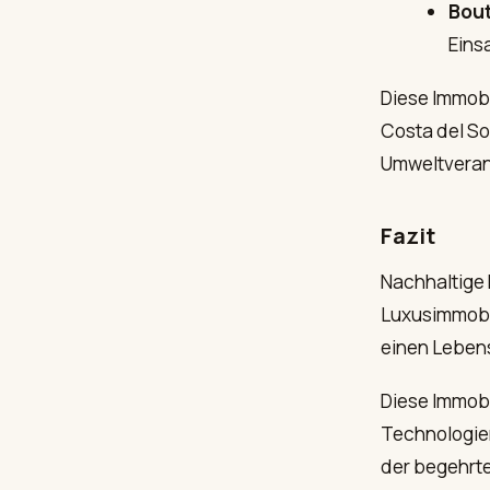
Bout
Eins
Diese Immobi
Costa del So
Umweltveran
Fazit
Nachhaltige 
Luxusimmobil
einen Lebenss
Diese Immobi
Technologien
der begehrte