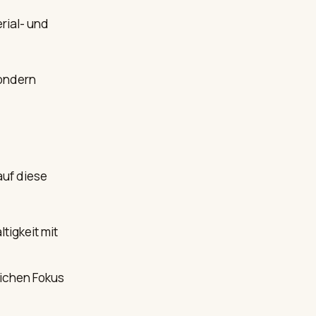
rial- und
sondern
auf diese
tigkeit mit
lichen Fokus