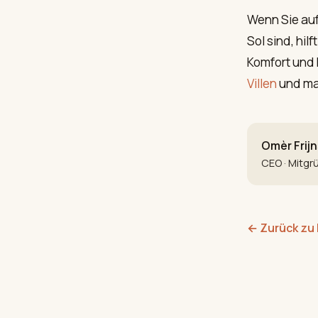
Wenn Sie au
Sol sind, hilf
Komfort und 
Villen
und mac
Omèr Frijn
CEO · Mitgr
←
Zurück zu 