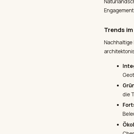
Naturlandsch
Engagement f
Trends im
Nachhaltige 
architekton
Inte
Geot
Grün
die 
Fort
Bele
Ökol
Chem