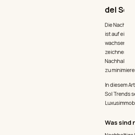
del Sol
Die Nachfrag
ist auf ein 
wachsendes 
zeichnen sic
Nachhaltigke
zu minimiere
In diesem Ar
Sol Trends s
Luxusimmobil
Was sind 