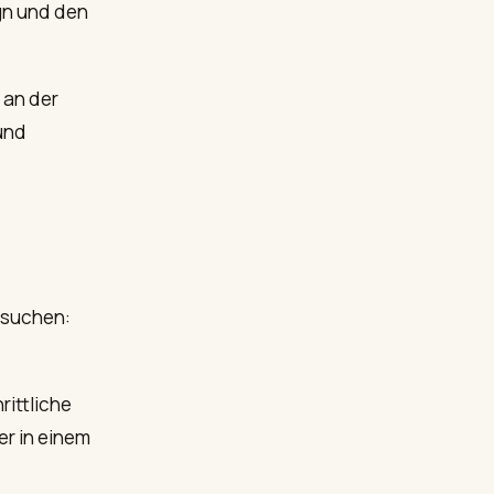
ign und den
 an der
und
 suchen:
rittliche
r in einem